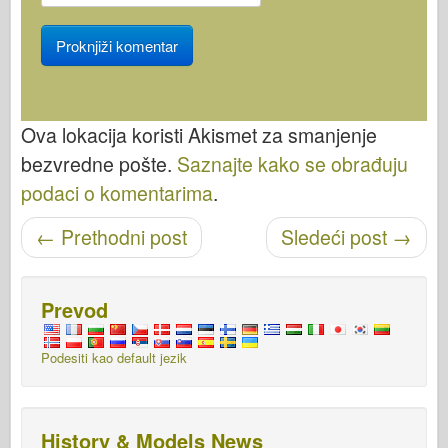
Ova lokacija koristi Akismet za smanjenje
bezvredne pošte.
Saznajte kako se obrađuju
podaci o komentarima
.
Objavi navigaciju
←
Prethodni post
Sledeći post
→
Prevod
Podesiti kao default jezik
History & Models News