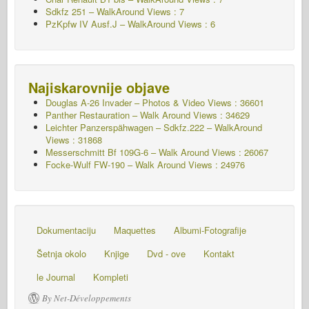
Sdkfz 251 – WalkAround
Views : 7
PzKpfw IV Ausf.J – WalkAround
Views : 6
Najiskarovnije objave
Douglas A-26 Invader – Photos & Video Views : 36601
Panther Restauration – Walk Around Views : 34629
Leichter Panzerspähwagen – Sdkfz.222 – WalkAround
Views : 31868
Messerschmitt Bf 109G-6 – Walk Around
Views : 26067
Focke-Wulf FW-190 – Walk Around Views : 24976
Dokumentaciju
Maquettes
Albumi-Fotografije
Šetnja okolo
Knjige
Dvd - ove
Kontakt
le Journal
Kompleti
By Net-Développements