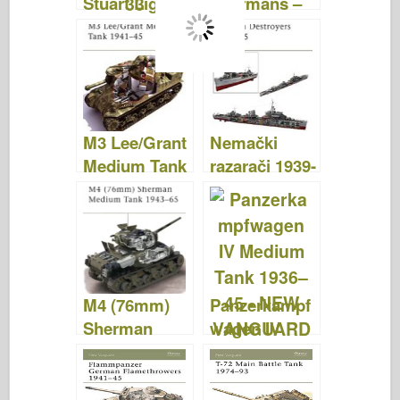
Stuart Light
Shermans –
Tanks – NEW
NEW
VANGUARD
VANGUARD
33
123
M3 Lee/Grant
Nemački
Medium Tank
razarači 1939-
1941-45 –
45 – NOVI
NEW
VANGARD
VANGUARD
91
113
M4 (76mm)
Panzerkampf
Sherman
wagen IV
Medium Tank
Medium Tank
1943–65 –
1936–45 –
NEW
NEW