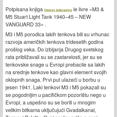
Italeri
Potpisana knjiga
le livre «M3 &
Osprey izdavaštvo
Legenda
M5 Stuart Light Tank 1940–45 – NEW
Meng Model
VANGUARD 33» .
Tamiya
M3 i M5 porodica lakih tenkova bili su vrhunac
Tristar
razvoja američkih tenkova tridesetih godina
Trubaи
prošlog veka. Do izbijanja Drugog svetskog
Zvezda
rata približavali su se zastarelosti, jer su se
Albumi-Fotografije
tenkovske snage u Evropi prebacile sa lakih
Šetnja okolo
na srednje tenkove kao glavni element svojih
oklopnih snaga. Prvi put ulazeći u borbu u
Knjige
jesen 1941. Laki tenkovi M3 i M5 pokazali su
Dvd - ove
se pogodnijim u pacifičkom pozorištu nego u
Kontakt
Evropi, a uspešno su se borili u mnogim
le Journal
velikim bitkama uključujući Gvadalkanal,
Kompleti