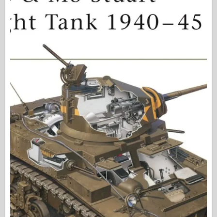
Osprey izdavaštvo
Signal eskadrile
Snaga tenka
Trucks & Tanks
Waffen-Arsenal
Wydawnictwo Militaria
Maquettes
Akademiji
Modeli keca
AFV Klub
Vazdušni fiks
Vazduhoplovstvo
AZ Model
Crni pas