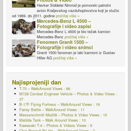
Havker Siddelei Nimrod je pomorski patrolni
avion Kraljevskog vazduhoplovstva koji je služio
od 1969. do 2011. godine
pročitaj više »
Mercedes-Benz L 4500 –
Fotografije i video zapisi
Mercedes-Benz L 4500 je bio težak kamion
Mercedes-Benz
pročitaj više »
Fenomen Granit 1500 –
Fotografije i video snimci
Granit 1500 fenomen je laki kamioni iz Gustav
Hiller AG
pročitaj više »
Najisprojeniji dan
T-70 – WalkAround
Views : 66
M728 Combat Engineer Vehicle – Photos & Video Views :
37
B-17F Flying Fortress – WalkAround Views : 19
Fairey Battle – WalkAround Views : 11
Messerschmitt Me208 – Photos & Video Views : 10
Matilda Tank – Walk Around Views : 10
Kawasaki T-4 – Photos & Videos Views : 9
Char Renault B1 bis – WalkAround Views : 7