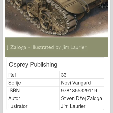
Bronko
Sajber-hobi
Dnepromodel
Zmaja
Eduard
E.T. Model
Fini kalupi
Sile hrabrosti
Osprey Publishing
FriulModel
Ref
33
Hasegava
Serije
Novi Vangard
Heler
ISBN
9781855329119
HobbyBoss
Autor
Stiven Džej Zaloga
IBG modeli
Ilustrator
Jim Laurier
ICM