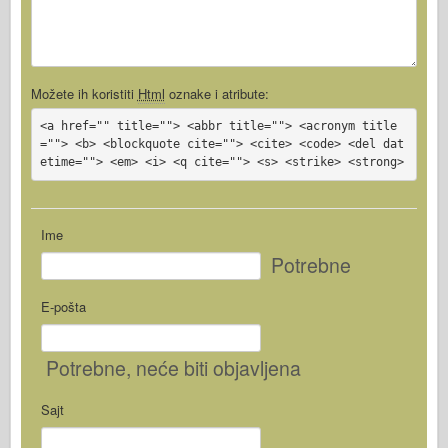
Možete ih koristiti
Html
oznake i atribute:
<a href="" title=""> <abbr title=""> <acronym title
=""> <b> <blockquote cite=""> <cite> <code> <del dat
etime=""> <em> <i> <q cite=""> <s> <strike> <strong>
Ime
Potrebne
E-pošta
Potrebne
, neće biti objavljena
Sajt