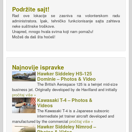
Podržite sajt!
Rad ove lokacije se zasniva na volonterskom radu
administratora. Ipak, tehničko funkcionisanje sajta zahteva
neke suštinske troškove.
Unapred, mnogo hvala svima koji nam pomažu!
Možeš da daš šta hoćeš!
Najnovije ispravke
Hawker Siddeley HS-125
Dominie – Photos & Video
The British Aerospace 125 is a twinjet mid-size
business jet. Originally developed by de Havilland and initially
pročitaj više »
Kawasaki T-4 – Photos &
Videos
The Kawasaki T-4 is a Japanese subsonic
intermediate jet trainer aircraft developed and
manufactured by the commercial
pročitaj više »
Hawker Siddeley Nimrod –
Photos & Video