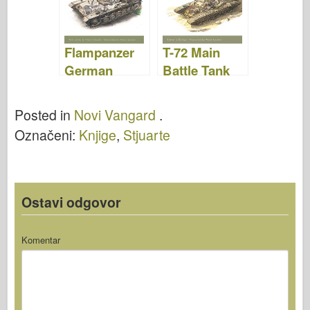
VANGUARD
VANGUARD
73
28
Flampanzer
T-72 Main
German
Battle Tank
Flamethrower
1974–93 –
s 1941–45 –
NEW
Posted in
Novi Vangard
.
NEW
VANGUARD
Označeni:
Knjige
,
Stjuarte
VANGUARD
06
15
Ostavi odgovor
Komentar