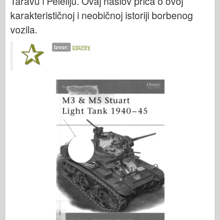
Taravu i Peleliju. Ovaj naslov priča o ovoj
karakterističnoj i neobičnoj istoriji borbenog
vozila.
osprey
Izvor: