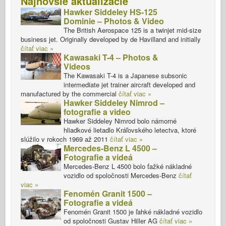
Najnovšie aktualizácie
Hawker Siddeley HS-125
Dominie – Photos & Video
The British Aerospace 125 is a twinjet mid-size
business jet. Originally developed by de Havilland and initially
čítať viac »
Kawasaki T-4 – Photos &
Videos
The Kawasaki T-4 is a Japanese subsonic
intermediate jet trainer aircraft developed and
manufactured by the commercial
čítať viac »
Hawker Siddeley Nimrod –
fotografie a video
Hawker Siddeley Nimrod bolo námorné
hliadkové lietadlo Kráľovského letectva, ktoré
slúžilo v rokoch 1969 až 2011
čítať viac »
Mercedes-Benz L 4500 –
Fotografie a videá
Mercedes-Benz L 4500 bolo ťažké nákladné
vozidlo od spoločnosti Mercedes-Benz
čítať
viac »
Fenomén Granit 1500 –
Fotografie a videá
Fenomén Granit 1500 je ľahké nákladné vozidlo
od spoločnosti Gustav Hiller AG
čítať viac »