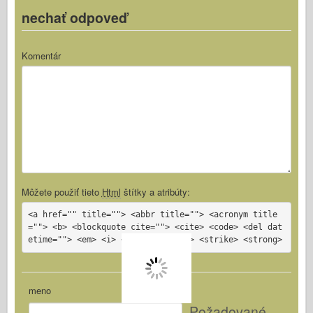
nechať odpoveď
Komentár
Môžete použiť tieto
Html
štítky a atribúty:
<a href="" title=""> <abbr title=""> <acronym title
=""> <b> <blockquote cite=""> <cite> <code> <del dat
etime=""> <em> <i> <q cite=""> <s> <strike> <strong>
meno
Požadované