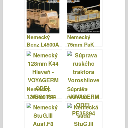
C(VK601) –
12 (pre
VoyagerMode
Zvezda 3607)
l PE35433
– VOYAGER
MODEL
Nemecký
PE35093
Nemecký
Benz L4500A
75mm PaK
kamión –
40/4 auf Steyr
VOYAGER
RSO basic –
MODEL
VOYAGER
PE354071
MODEL
PE35367
Nemecký
Súprava
128mm K44
ruského
Hlaveň –
traktora
VOYAGERMO
Voroshilovets
DEL VBS0157
–
VOYAGERMO