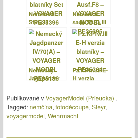
DEL PE35394
Nemecká
Nemecká
StuG.III
sada StuG.III
Ausf.F8
Ausf.F8 –
blatníky Set –
VOYAGER
VOYAGER
MODEL
PE35396
PE35395
Nemecký
Pz.KPfw.III E-
Jagdpanzer
H verzia
IV/70(A) –
blatníky –
VOYAGER
VOYAGER
Publikované v
VoyagerModel (Prieudka)
.
MODEL
PE35364
Tagged:
nemčina
,
fotodécoupe
,
Steyr
,
PE35186
voyagermodel
,
Wehrmacht