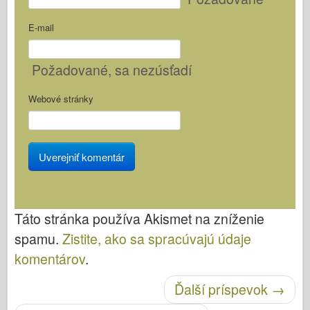
E-mail
Požadované
, sa nezúsťadí
Webové stránky
Táto stránka používa Akismet na zníženie
spamu.
Zistite, ako sa spracúvajú údaje
komentárov
.
Po navigácii
Ďalší príspevok
→