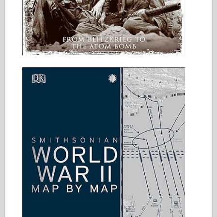
Italeri (12.
Legenda
Meng Model
Tamiya
Tristar
Trumpeter (Volút)
Zvezda
Fotky na aplikáciu Albumy
Chodiť
Knihy
Dvd
Kontakt
le Denník
Súpravy