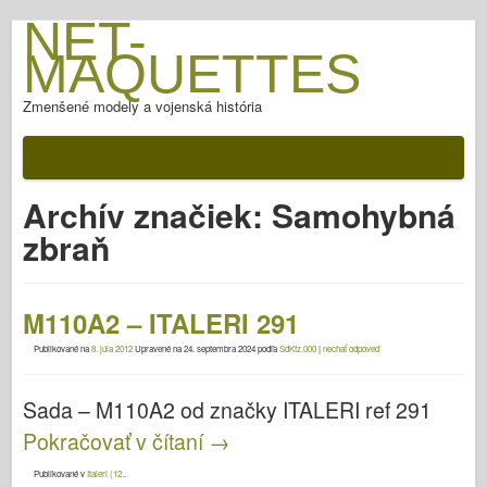
NET-
MAQUETTES
Zmenšené modely a vojenská história
Archív značiek:
Samohybná
zbraň
M110A2 – ITALERI 291
Publikované na
8. júla 2012
Upravené na
24. septembra 2024
podľa
SdKfz.000
|
nechať odpoveď
Sada – M110A2 od značky ITALERI ref 291
Pokračovať v čítaní
→
Publikované v
Italeri (12.
.