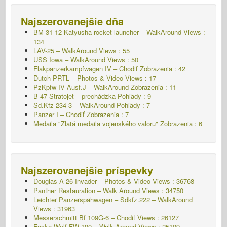
Najszerovanejšie dňa
BM-31 12 Katyusha rocket launcher – WalkAround Views :
134
LAV-25 – WalkAround Views : 55
USS Iowa – WalkAround Views : 50
Flakpanzerkampfwagen IV – Chodiť
Zobrazenia : 42
Dutch PRTL – Photos & Video Views : 17
PzKpfw IV Ausf.J – WalkAround
Zobrazenia : 11
B-47 Stratojet – prechádzka Pohľady : 9
Sd.Kfz 234-3 – WalkAround Pohľady : 7
Panzer I – Chodiť
Zobrazenia : 7
Medaila "Zlatá medaila vojenského valoru"
Zobrazenia : 6
Najszerovanejšie príspevky
Douglas A-26 Invader – Photos & Video Views : 36768
Panther Restauration – Walk Around Views : 34750
Leichter Panzerspähwagen – Sdkfz.222 – WalkAround
Views : 31963
Messerschmitt Bf 109G-6 – Chodiť
Views : 26127
Focke-Wulf FW-190 – Walk Around Views : 25109