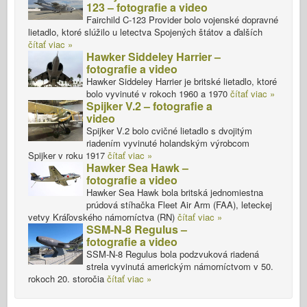
123 – fotografie a video
Fairchild C-123 Provider bolo vojenské dopravné
lietadlo, ktoré slúžilo u letectva Spojených štátov a ďalších
čítať viac »
Hawker Siddeley Harrier –
fotografie a video
Hawker Siddeley Harrier je britské lietadlo, ktoré
bolo vyvinuté v rokoch 1960 a 1970
čítať viac »
Spijker V.2 – fotografie a
video
Spijker V.2 bolo cvičné lietadlo s dvojitým
riadením vyvinuté holandským výrobcom
Spijker v roku 1917
čítať viac »
Hawker Sea Hawk –
fotografie a video
Hawker Sea Hawk bola britská jednomiestna
prúdová stíhačka Fleet Air Arm (FAA), leteckej
vetvy Kráľovského námorníctva (RN)
čítať viac »
SSM-N-8 Regulus –
fotografie a video
SSM-N-8 Regulus bola podzvuková riadená
strela vyvinutá americkým námorníctvom v 50.
rokoch 20. storočia
čítať viac »