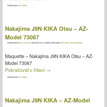
Publikované v
AZ Model
.
Nakajima J9N KIKA Otsu – AZ-
Model 73087
Publikované na
30. júna 2012
Upravené na
19. októbra 2024
podľa
SdKfz.000
|
nechať odpoveď
Maquette – Nakajima J9N KIKA Otsu – AZ-
Model 73087
Pokračovať v čítaní
→
Publikované v
AZ Model
.
Nakajima J9N KIKA – AZ-Model