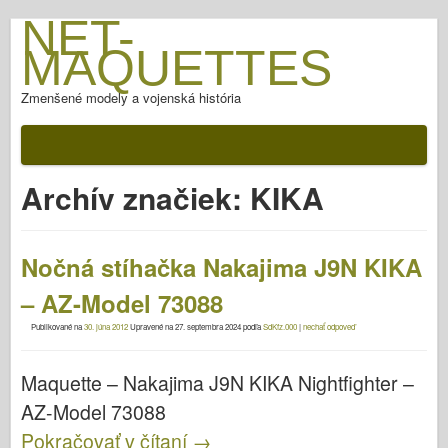
NET-
MAQUETTES
Zmenšené modely a vojenská história
Archív značiek:
KIKA
Nočná stíhačka Nakajima J9N KIKA
– AZ-Model 73088
Publikované na
30. júna 2012
Upravené na
27. septembra 2024
podľa
SdKfz.000
|
nechať odpoveď
Maquette – Nakajima J9N KIKA Nightfighter –
AZ-Model 73088
Pokračovať v čítaní
→