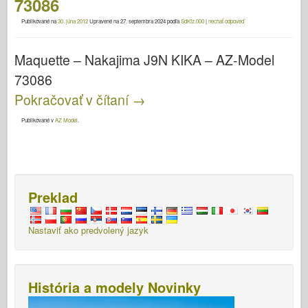
73086
Publikované na
30. júna 2012
Upravené na
27. septembra 2024
podľa
SdKfz.000
|
nechať odpoveď
Maquette – Nakajima J9N KIKA – AZ-Model
73086
Pokračovať v čítaní
→
Publikované v
AZ Model
.
Preklad
Nastaviť ako predvolený jazyk
História a modely Novinky