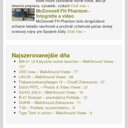
ktoré môže vykonávať rôzne misie, ako je
letecká preprava, výsadok, vzduch
čítať viac »
McDonnell FH Phantom -
fotografie a video
McDonnell FH Phantom bolo dvojprúdové
stíhacie lietadlo navrhnuté a prvýkrát vzlietnuté počas druhej
svetovej vojny pre Spojené štáty
čítať viac »
Najszerovanejšie dňa
BM-31 12 Katyusha rocket launcher – WalkAround Views :
157
USS Iowa – WalkAround Views : 77
LAV-25 – WalkAround Views : 58
Flakpanzerkampfwagen IV – Chodiť
Zobrazenia : 37
Dutch PRTL – Photos & Video Views : 21
Sd.Kfz 234-3 – WalkAround Views : 15
B-47 Stratojet – prechádzka Pohľady : 12
DUKW – WalkAround
Zobrazenia : 11
T-55 – Pohľady na prechádzku : 9
Tiger Tank in action – WalkAround Views : 9