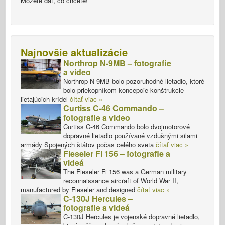
Môžete dať, čo chcete!
Najnovšie aktualizácie
Northrop N-9MB – fotografie
a video
Northrop N-9MB bolo pozoruhodné lietadlo, ktoré
bolo priekopníkom koncepcie konštrukcie
lietajúcich krídel
čítať viac »
Curtiss C-46 Commando –
fotografie a video
Curtiss C-46 Commando bolo dvojmotorové
dopravné lietadlo používané vzdušnými silami
armády Spojených štátov počas celého sveta
čítať viac »
Fieseler Fi 156 – fotografie a
videá
The Fieseler Fi 156 was a German military
reconnaissance aircraft of World War II,
manufactured by Fieseler and designed
čítať viac »
C-130J Hercules –
fotografie a videá
C-130J Hercules je vojenské dopravné lietadlo,