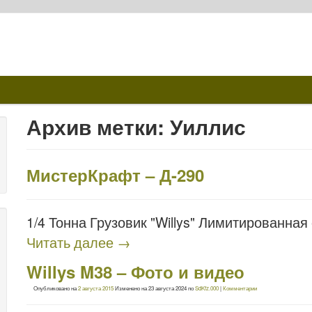
Архив метки:
Уиллис
МистерКрафт – Д-290
1/4 Тонна Грузовик "Willys" Лимитированная 
Читать далее
→
Willys M38 – Фото и видео
Опубликовано на
2 августа 2015
Изменено на
23 августа 2024
по
SdKfz.000
|
Комментарии