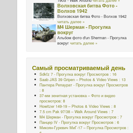
190S - Walk Around
читать далее »
Волховская битва Фото -
Волхов 1942
Волховская битва Фото - Волхов 1942
читать далее »
M4 Шерман - Прогулка
вокруг
Альбом фото d'un Sherman - Прогулка
вокруг
читать далее »
Самый просматриваемый день
Sdkfz 7 - Прогулка вокруг
Просмотров : 16
Saab JAS 39 Gripen – Photos & Video Views : 13
Пантера Репаурат - Прогулка вокруг Просмотров
: 8
37-мм зенитная установка – Фото и видео
просмотров: 8
Howitzer 149-19 – Photos & Video Views : 8
7.5 cm Pak 97/38 – Walk Around Views : 7
M4 Шерман - Прогулка вокруг
Просмотров : 7
Панцер IV - Прогулка вокруг Просмотров : 6
Микоян-Гуревич МиГ-17 – Прогулка Просмотров :
6