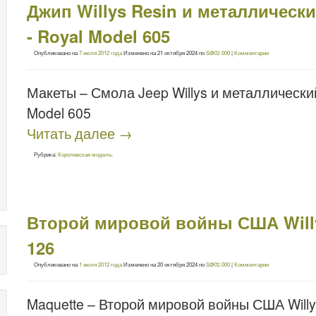
Джип Willys Resin и металличес
- Royal Model 605
Опубликовано на
7 июля 2012 года
Изменено на
21 октября 2024
по
SdKfz.000
|
Комментарии
Макеты – Смола Jeep Willys и металлически
Model 605
Читать далее
→
Рубрика:
Королевская модель
.
Второй мировой войны США Willy
126
Опубликовано на
1 июля 2012 года
Изменено на
20 октября 2024
по
SdKfz.000
|
Комментарии
Maquette – Второй мировой войны США Will