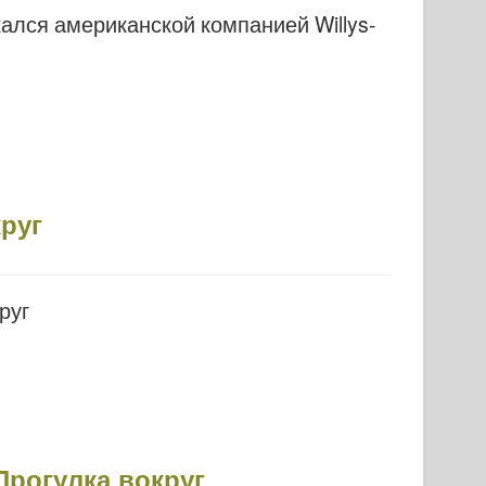
ался американской компанией Willys-
круг
руг
Прогулка вокруг