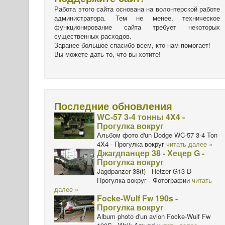
Работа этого сайта основана на волонтерской работе
администратора. Тем не менее, техническое
функционирование сайта требует некоторых
существенных расходов.
Заранее большое спасибо всем, кто нам помогает!
Вы можете дать то, что вы хотите!
Последние обновления
WC-57 3-4 тонны 4X4 -
Прогулка вокруг
Альбом фото d'un Dodge WC-57 3-4 Ton
4X4 - Прогулка вокруг
читать далее »
Джагдпанцер 38 - Хецер G -
Прогулка вокруг
Jagdpanzer 38(t) - Hetzer G13-D -
Прогулка вокруг - Фотографии
читать
далее »
Focke-Wulf Fw 190s -
Прогулка вокруг
Album photo d'un avion Focke-Wulf Fw