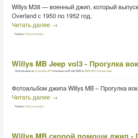
Willys M38 — военный джип, который выпуск
Overland с 1950 по 1952 год.
Читать далее
→
Рубрика:
Прогулка вокруг
.
Willys MB Jeep vol3 - Прогулка во
Опубликовано на
15 декабря 2013
Изменено на
25 July 2025
по
SdKfz.000
|
Комментарии
Фотоальбом джипа Willys MB – Прогулка вок
Читать далее
→
Рубрика:
Прогулка вокруг
.
Willys MB скорой помощи джип - 