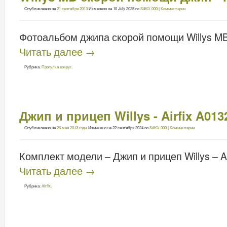
Опубликовано на
21 сентября 2013
Изменено на
10 July 2025
по
SdKfz.000
|
Комментарии
Фотоальбом джипа скорой помощи Willys MB
Читать далее
→
Рубрика:
Прогулка вокруг
.
Джип и прицеп Willys - Airfix A013
Опубликовано на
26 мая 2013 года
Изменено на
22 сентября 2024
по
SdKfz.000
|
Комментарии
Комплект модели – Джип и прицеп Willys – Ai
Читать далее
→
Рубрика:
Airfix
.