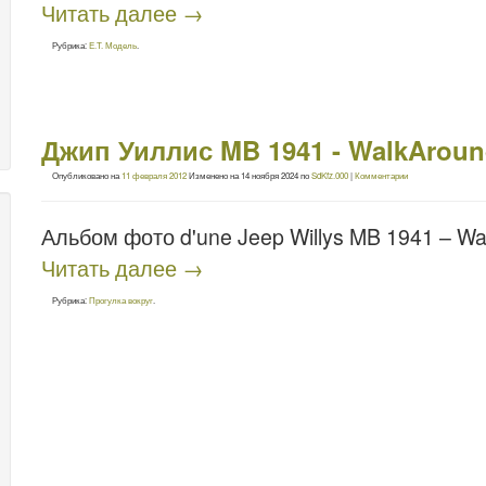
Читать далее
→
Рубрика:
E.T. Модель
.
Джип Уиллис MB 1941 - WalkArou
Опубликовано на
11 февраля 2012
Изменено на
14 ноября 2024
по
SdKfz.000
|
Комментарии
Альбом фото d'une Jeep Willys MB 1941 – W
Читать далее
→
Рубрика:
Прогулка вокруг
.