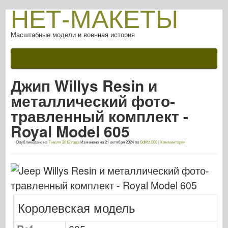
НЕТ-МАКЕТЫ
Масштабные модели и военная история
Документации
После битвы
Джип Willys Resin и
Оружие AFV
металлический фото-
Союзная ось
травленный комплект -
Броня ФотоГалерея
Royal Model 605
Броня в профиле
Опубликовано на
7 июля 2012 года
Изменено на
21 октября 2024
по
SdKfz.000
|
Комментарии
Конкорд
Орехи и болты
Новый авангард
Моделирование Osprey
Королевская модель
Оспри Издательский