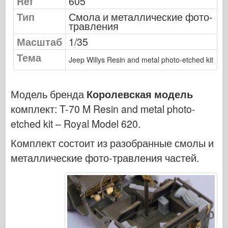
Ref
605
Сигнал эскадрильи
Тип
Смола и металлические фото-
ТанкВласть
травления
Грузовики и танки
Масштаб
1/35
Тема
Ваффен-Арсенал
Jeep Willys Resin and metal photo-etched kit
Wydawnictwo Милитария
Макеты
Модель бренда
Королевская модель
Академии
комплект:
T-70 M Resin and metal photo-
Модели тузов
etched kit – Royal Model 620
.
Клуб AFV
Комплект состоит из разобранные смолы и
Airfix
металлические фото-травления частей.
Ввс
Модель АЗ
Черная собака
Бронко