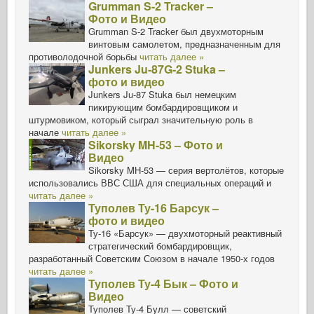
Grumman S-2 Tracker –
Фото и Видео
Grumman S-2 Tracker был двухмоторным
винтовым самолетом, предназначенным для
противолодочной борьбы
читать далее »
Junkers Ju-87G-2 Stuka –
фото и видео
Junkers Ju-87 Stuka был немецким
пикирующим бомбардировщиком и
штурмовиком, который сыграл значительную роль в
начале
читать далее »
Sikorsky MH-53 – Фото и
Видео
Sikorsky MH-53 — серия вертолётов, которые
использовались ВВС США для специальных операций и
читать далее »
Туполев Ту-16 Барсук –
фото и видео
Ту-16 «Барсук» — двухмоторный реактивный
стратегический бомбардировщик,
разработанный Советским Союзом в начале 1950-х годов
читать далее »
Туполев Ту-4 Бык – Фото и
Видео
Туполев Ту-4 Булл — советский