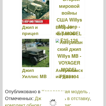
вокруг
Джип и
Второй
прицеп
мировой
Willys - Airfix
войны США
A01322
Willys MB
Jeep -
E.T.MODEL
E35-126
Джип
Американск
Уиллис MB
ий джип
1941 -
Willys MB -
WalkAround
VOYAGER
Опубликовано в
Королевская модель
.
MODEL
Отмеченных:
Джип
,
уходить в отставку
,
PE35194
комплект обновления
,
Уиллис