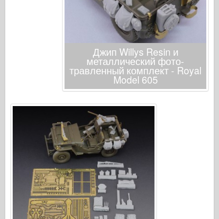
Кибер-хобби
Днепромодель
Дракона
Джип Willys Resin и
Эдуард
металлический фото-
E.T. Модель
травленный комплект - Royal
Model 605
Тонкие формы
Силы доблести
ФриулМодель
Хасэгава
Хеллер
ХоббиБос
Модели IBG
Jc.
Италери