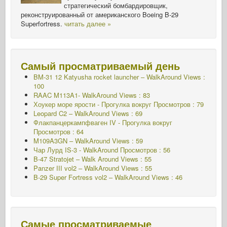
стратегический бомбардировщик,
реконструированный от американского Boeing B-29
Superfortress.
читать далее »
Самый просматриваемый день
BM-31 12 Katyusha rocket launcher – WalkAround Views :
100
RAAC M113A1- WalkAround Views : 83
Хоукер море ярости - Прогулка вокруг
Просмотров : 79
Leopard C2 – WalkAround Views : 69
Флакпанцеркампфваген IV - Прогулка вокруг
Просмотров : 64
M109A3GN – WalkAround Views : 59
Чар Лурд IS-3 - WalkAround
Просмотров : 56
B-47 Stratojet – Walk Around Views : 55
Panzer III vol2 – WalkAround Views : 55
B-29 Super Fortress vol2 – WalkAround Views : 46
Самые просматриваемые