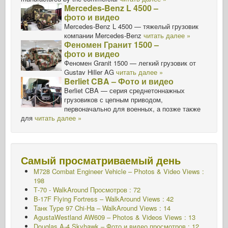
Mercedes-Benz L 4500 –
фото и видео
Mercedes-Benz L 4500 — тяжелый грузовик
компании Mercedes-Benz
читать далее »
Феномен Гранит 1500 –
фото и видео
Феномен Granit 1500 — легкий грузовик от
Gustav Hiller AG
читать далее »
Berliet CBA – Фото и видео
Berliet CBA — серия среднетоннажных
грузовиков с цепным приводом,
первоначально для военных, а позже также
для
читать далее »
Самый просматриваемый день
M728 Combat Engineer Vehicle – Photos & Video Views :
198
Т-70 - WalkAround
Просмотров : 72
B-17F Flying Fortress – WalkAround Views : 42
Танк Type 97 Chi-Ha – WalkAround Views : 14
AgustaWestland AW609 – Photos & Videos Views : 13
Douglas A-4 Skyhawk – Фото и видео просмотров : 12