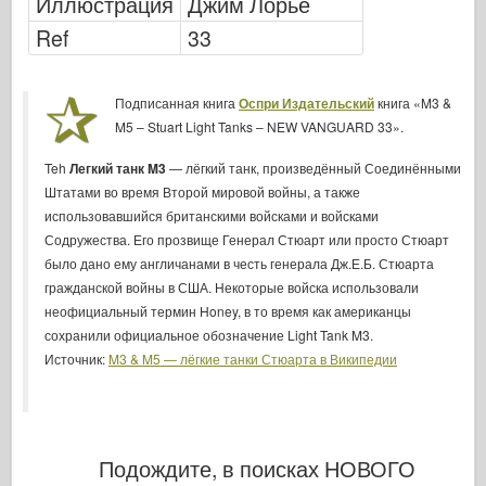
Иллюстрация
Джим Лорье
Сигнал эскадрильи
Ref
33
ТанкВласть
Грузовики и танки
Подписанная книга
Оспри Издательский
книга «M3 &
Ваффен-Арсенал
M5 – Stuart Light Tanks – NEW VANGUARD 33».
Wydawnictwo Милитария
Teh
Легкий танк M3
— лёгкий танк, произведённый Соединёнными
Макеты
Штатами во время Второй мировой войны, а также
использовавшийся британскими войсками и войсками
Академии
Содружества. Его прозвище Генерал Стюарт или просто Стюарт
Модели тузов
было дано ему англичанами в честь генерала Дж.Е.Б. Стюарта
гражданской войны в США. Некоторые войска использовали
Клуб AFV
неофициальный термин Honey, в то время как американцы
Airfix
сохранили официальное обозначение Light Tank M3.
Источник:
Ввс
M3 & M5 — лёгкие танки Стюарта в Википедии
Модель АЗ
Черная собака
Бронко
Подождите, в поисках НОВОГО