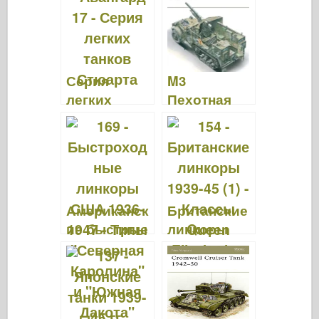
b
ar
st
r
d
t
o
d
o
o
n
Серия
M3
k
легких
Пехотная
танков
половина
Стюарта -
трека 1940-
VANGUARD
73 - НОВЫЙ
17
АВАНГАРД
11
Американск
Британские
ие быстрые
линкоры
линкоры
1939-45 (1) -
1936-47 —
NEW
NEW
VANGUARD
VANGUARD
154