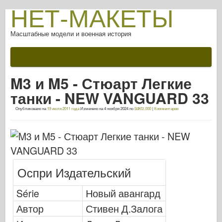
НЕТ-МАКЕТЫ
Масштабные модели и военная история
Документации
После битвы
M3 и M5 - Стюарт Легкие
Оружие AFV
танки - NEW VANGUARD 33
Союзная ось
Опубликовано на
19 июля 2011 года
Изменено на
4 ноября 2024
по
SdKfz.000
|
Комментарии
Броня ФотоГалерея
Броня в профиле
Конкорд
Орехи и болты
Оспри Издательский
Новый авангард
Série
Новый авангард
Моделирование Osprey
Автор
Стивен Д.Залога
Оспри Издательский