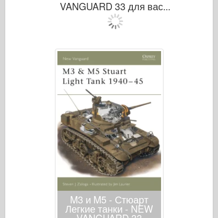
VANGUARD 33 для вас...
Кибер-хобби
Днепромодель
Дракона
Эдуард
E.T. Модель
Тонкие формы
Силы доблести
ФриулМодель
Хасэгава
Хеллер
ХоббиБос
Модели IBG
Jc.
M3 и M5 - Стюарт
Легкие танки - NEW
Италери
VANGUARD 33