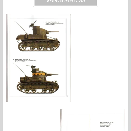
Легенда
Менг Модель
Тамия
Tristar
Трубач
Звезда
Альбомы-Фотографии
Прогулка вокруг
Книги
Dvd
Контакт
ле журнал
Комплекты