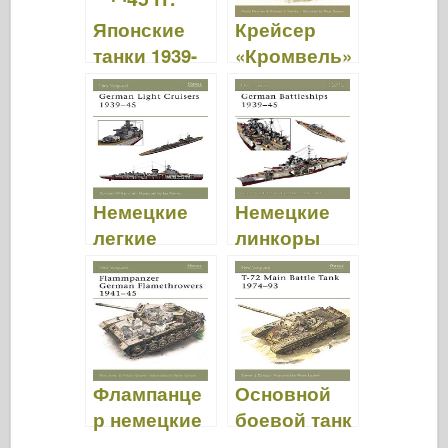
169
Японские
Крейсер
танки 1939-
«Кромвель»
45 - NEW
1942-50 —
VANGUARD
НОВЫЙ
137
АВАНГАРД
104
Немецкие
Немецкие
легкие
линкоры
крейсера
1939-45 –
1939-45 -
NEW
NEW
VANGUARD
VANGUARD
71
84
Флампанце
Основной
р немецкие
боевой танк
огнеметы
Т-72 1974-93