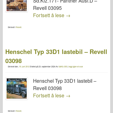
Sd.Kfz.171- Panther Ausf.D –
Revell 03095
Fortsett å lese
→
Skrevet i
Revell
.
Henschel Typ 33D1 lastebil – Revell
03098
Skrevet den,
19. juni 2012
Endret på
23. september 2024
Av
SdKfz.000
|
legg igjen et svar
Henschel Typ 33D1 lastebil –
Revell 03098
Fortsett å lese
→
Skrevet i
Revell
.