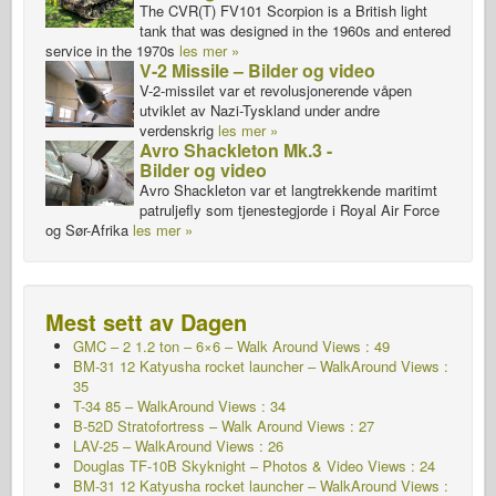
The CVR(T) FV101 Scorpion is a British light
tank that was designed in the 1960s and entered
service in the 1970s
les mer »
V-2 Missile – Bilder og video
V-2-missilet var et revolusjonerende våpen
utviklet av Nazi-Tyskland under andre
verdenskrig
les mer »
Avro Shackleton Mk.3 -
Bilder og video
Avro Shackleton var et langtrekkende maritimt
patruljefly som tjenestegjorde i Royal Air Force
og Sør-Afrika
les mer »
Mest sett av Dagen
GMC – 2 1.2 ton – 6×6 – Walk Around Views : 49
BM-31 12 Katyusha rocket launcher – WalkAround Views :
35
T-34 85 – WalkAround Views : 34
B-52D Stratofortress – Walk Around Views : 27
LAV-25 – WalkAround Views : 26
Douglas TF-10B Skyknight – Photos & Video Views : 24
BM-31 12 Katyusha rocket launcher – WalkAround Views :