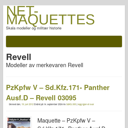
NET-
MAQUETTES
Skala modeller og militær historie
Revell
Modeller av merkevaren Revell
PzKpfw V – Sd.Kfz.171- Panther
Ausf.D – Revell 03095
Skrevet den,
19. juni 2012
Endret på
14. september 2024
Av
SdKfz.000
|
legg igjen et svar
Maquette – PzKpfw V –