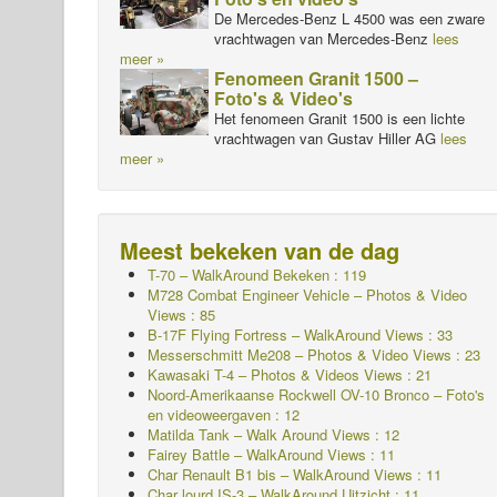
De Mercedes-Benz L 4500 was een zware
vrachtwagen van Mercedes-Benz
lees
meer »
Fenomeen Granit 1500 –
Foto's & Video's
Het fenomeen Granit 1500 is een lichte
vrachtwagen van Gustav Hiller AG
lees
meer »
Meest bekeken van de dag
T-70 – WalkAround
Bekeken : 119
M728 Combat Engineer Vehicle – Photos & Video
Views : 85
B-17F Flying Fortress – WalkAround Views : 33
Messerschmitt Me208 – Photos & Video Views : 23
Kawasaki T-4 – Photos & Videos Views : 21
Noord-Amerikaanse Rockwell OV-10 Bronco – Foto's
en videoweergaven : 12
Matilda Tank – Walk Around Views : 12
Fairey Battle – WalkAround Views : 11
Char Renault B1 bis – WalkAround Views : 11
Char lourd IS-3 – WalkAround
Uitzicht : 11