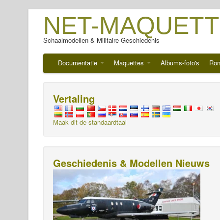
NET-MAQUETT
Schaalmodellen & Militaire Geschiedenis
Documentatie
Maquettes
Albums-foto's
Ron
Vertaling
Maak dit de standaardtaal
Geschiedenis & Modellen Nieuws