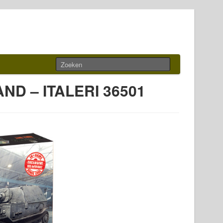
AND – ITALERI 36501