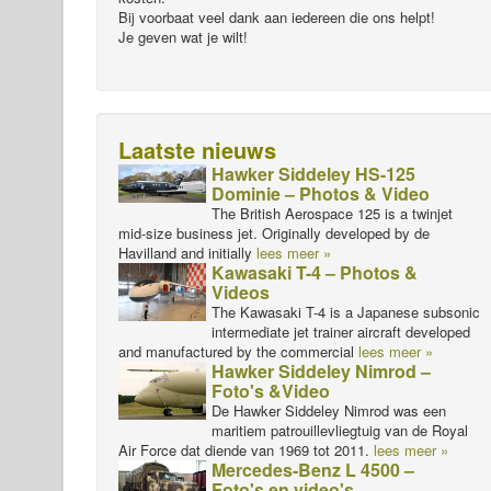
Bij voorbaat veel dank aan iedereen die ons helpt!
Je geven wat je wilt!
Laatste nieuws
Hawker Siddeley HS-125
Dominie – Photos & Video
The British Aerospace 125 is a twinjet
mid-size business jet. Originally developed by de
Havilland and initially
lees meer »
Kawasaki T-4 – Photos &
Videos
The Kawasaki T-4 is a Japanese subsonic
intermediate jet trainer aircraft developed
and manufactured by the commercial
lees meer »
Hawker Siddeley Nimrod –
Foto's &Video
De Hawker Siddeley Nimrod was een
maritiem patrouillevliegtuig van de Royal
Air Force dat diende van 1969 tot 2011.
lees meer »
Mercedes-Benz L 4500 –
Foto's en video's