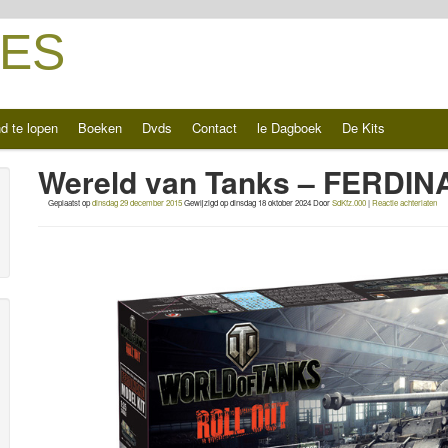
ES
d te lopen
Boeken
Dvds
Contact
le Dagboek
De Kits
Wereld van Tanks – FERDIN
Geplaatst op
dinsdag 29 december 2015
Gewijzigd op
dinsdag 18 oktober 2024
Door
SdKfz.000
|
Reactie achterlaten