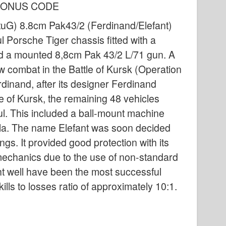
 BONUS CODE
tuG) 8.8cm Pak43/2 (Ferdinand/Elefant)
Porsche Tiger chassis fitted with a
nd a mounted 8,8cm Pak 43/2 L/71 gun. A
aw combat in the Battle of Kursk (Operation
rdinand, after its designer Ferdinand
e of Kursk, the remaining 48 vehicles
ul. This included a ball-mount machine
ola. The name Elefant was soon decided
gs. It provided good protection with its
 mechanics due to the use of non-standard
ht well have been the most successful
lls to losses ratio of approximately 10:1.