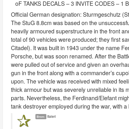
oF TANKS DECALS – 3 INVITE CODES – 1
Official German designation: Sturmgeschutz (S
The StuG 8.8cm was based on the unsuccessful 
heavily armoured superstructure in the front a
total of 90 vehicles were produced; they first s
Citadel). It was built in 1943 under the name Fe
Porsche, but was soon renamed. After the Battl
were pulled out of service and given an overha
gun in the front along with a commander’s cup
upon. The vehicle was received with mixed feelin
thick armour but was severely unreliable in its
parts. Nevertheless, the Ferdinand/Elefant mig
tank destroyer employed during the war, with a ki
Italeri
Bron: