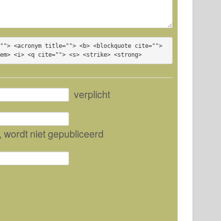
""> <acronym title=""> <b> <blockquote cite=""> 
<em> <i> <q cite=""> <s> <strike> <strong>
verplicht
, wordt niet gepubliceerd