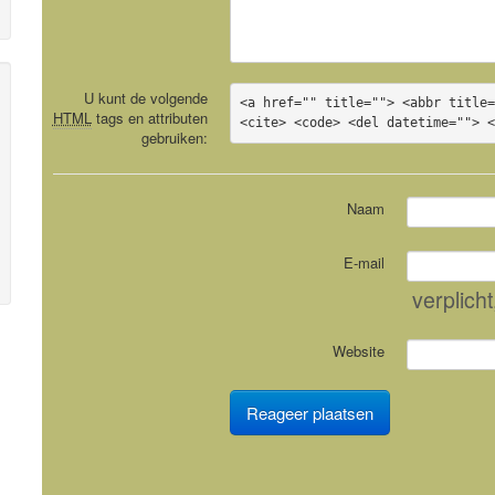
U kunt de volgende
<a href="" title=""> <abbr title=
HTML
tags en attributen
<cite> <code> <del datetime=""> 
gebruiken:
Naam
E-mail
verplicht
Website