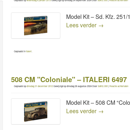
Geplaatst op
woensdag 6 januari 2013
Gewijzigd op
dinsdag 24 september 2024
Door
SdKfz.000
|
Reactie achterlaten
Model Kit – Sd. Kfz. 25
Lees verder
→
Geplaatst in
Italeri
.
508 CM "Coloniale" – ITALERI 6497
Geplaatst op
dinsdag 31 december 2012
Gewijzigd op
dinsdag 26 augustus 2024
Door
SdKfz.000
|
Reactie achterlaten
Model Kit – 508 CM “Colo
Lees verder
→