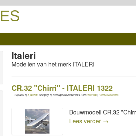
ES
Italeri
Modellen van het merk ITALERI
CR.32 "Chirri" - ITALERI 1322
Geplaatst op
1 juli 2013
Gewijzigd op
dinsdag 25 november 2024
Door
SdKfz.000
|
Reactie achterlaten
Bouwmodell CR.32 "Chirr
Lees verder
→