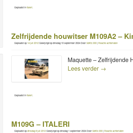
Geplaatst in
Italeri
.
Zelfrijdende houwitser M109A2 – Ki
Geplaatst op
14 juli 2012
Gewijzigd op
dinsdag 10 september 2024
Door
SdKfz.000
|
Reactie achterlaten
Maquette – Zelfrijdende
Lees verder
→
Geplaatst in
Italeri
.
M109G – ITALERI
Geplaatst op
dinsdag 8 juli 2012
Gewijzigd op
dinsdag 1 september 2024
Door
SdKfz.000
|
Reactie achterlaten