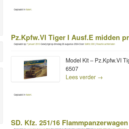
Geplaatst in
Italeri
.
Pz.Kpfw.VI Tiger I Ausf.E midden p
Geplaatst op
7 januari 2013
Gewijzigd op
dinsdag 26 augustus 2024
Door
SdKfz.000
|
Reactie achterlaten
Model Kit – Pz.Kpfw.VI Ti
6507
Lees verder
→
Geplaatst in
Italeri
.
SD. Kfz. 251/16 Flammpanzerwagen