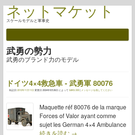
ネットマケット
スケールモデルと軍事史
武勇の勢力
武勇のブランド力のモデル
ドイツ4×4救急車 - 武勇軍 80076
転記日
2012年11月11日
変更日
2024年9月26日
によって
SdKfz.000
|
メッセージを残してください
Maquette réf 80076 de la marque
Forces of Valor ayant comme
sujet les German 4×4 Ambulance
続きを読む
→