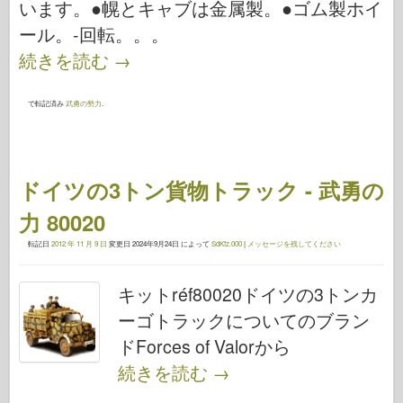
います。●幌とキャブは金属製。●ゴム製ホイ
ール。-回転。。。
続きを読む
→
で転記済み
武勇の勢力
.
ドイツの3トン貨物トラック - 武勇の
力 80020
転記日
2012 年 11 月 9 日
変更日
2024年9月24日
によって
SdKfz.000
|
メッセージを残してください
キットréf80020ドイツの3トンカ
ーゴトラックについてのブラン
ドForces of Valorから
続きを読む
→