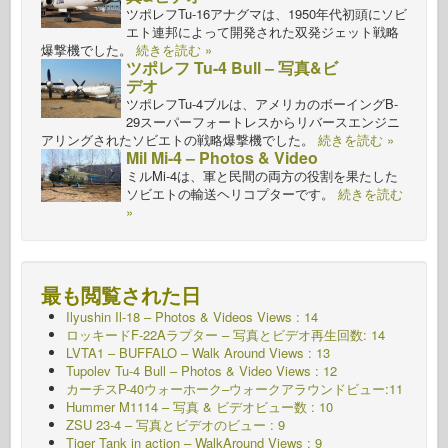
ツポレフTu-16アナグマは、1950年代初頭にソビ
エト連邦によって開発された双発ジェット戦略
爆撃機でした。
続きを読む »
ツポレフ Tu-4 Bull – 写真&ビ
デオ
ツポレフTu-4ブルは、アメリカのボーイングB-
29スーパーフォートレスからリバースエンジニ
アリングされたソビエトの戦略爆撃機でした。
続きを読む »
Mil Mi-4 – Photos & Video
ミルMi-4は、軍と民間の両方の役割を果たした
ソビエトの輸送ヘリコプターです。
続きを読む
»
最も閲覧された日
Ilyushin Il-18 – Photos & Videos Views : 14
ロッキードF-22Aラプター – 写真とビデオ再生回数: 14
LVTA1 – BUFFALO – Walk Around Views : 13
Tupolev Tu-4 Bull – Photos & Video Views : 12
カーチスP-40ウォーホーク–ウォークアラウンドビュー:11
Hummer M1114 – 写真 & ビデオビュー数 : 10
ZSU 23-4 – 写真とビデオのビュー : 9
Tiger Tank in action – WalkAround Views : 9