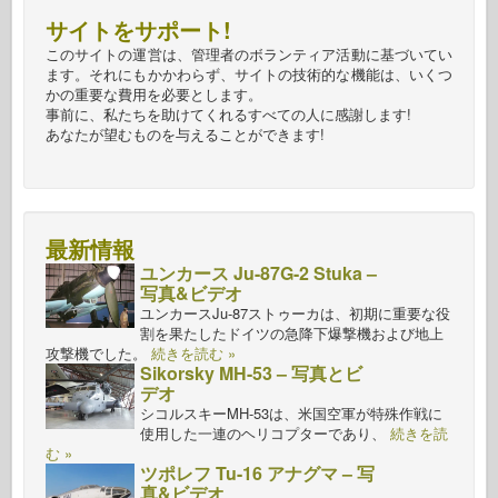
サイトをサポート!
このサイトの運営は、管理者のボランティア活動に基づいてい
ます。それにもかかわらず、サイトの技術的な機能は、いくつ
かの重要な費用を必要とします。
事前に、私たちを助けてくれるすべての人に感謝します!
あなたが望むものを与えることができます!
最新情報
ユンカース Ju-87G-2 Stuka –
写真&ビデオ
ユンカースJu-87ストゥーカは、初期に重要な役
割を果たしたドイツの急降下爆撃機および地上
攻撃機でした。
続きを読む »
Sikorsky MH-53 – 写真とビ
デオ
シコルスキーMH-53は、米国空軍が特殊作戦に
使用した一連のヘリコプターであり、
続きを読
む »
ツポレフ Tu-16 アナグマ – 写
真&ビデオ