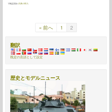
で転記済み
武勇の勢力
.
« 前へ
1
2
翻訳
既定の言語として設定
歴史とモデルニュース