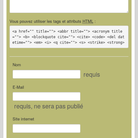
Vous pouvez utiliser les tags et attributs
HTML
:
<a href="" title=""> <abbr title=""> <acronym title
=""> <b> <blockquote cite=""> <cite> <code> <del dat
etime=""> <em> <i> <q cite=""> <s> <strike> <strong>
Nom
requis
E-Mail
requis
, ne sera pas publié
Site internet