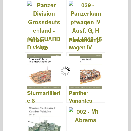
en Afrique du
alliés –
Nord –
VANGUARD
VANGUARD
10
23
Panzer
Panzerkampf
Division
wagen IV
Grossdeutsc
Ausf G, H et
hland –
J 1942-45 –
VANGUARD
NEW
02
VANGUARD
39
Sturmartilleri
Panther
e &
Variantes
Panzerjäger
1942-45 -
1939-45 –
NEW
NOUVELLE
VANGUARD
VANGUARD
22