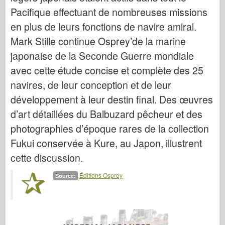
Italeri
Pacifique effectuant de nombreuses missions
Légende
en plus de leurs fonctions de navire amiral.
Modèle Meng
Mark Stille continue Osprey’de la marine
Tamiya
japonaise de la Seconde Guerre mondiale
avec cette étude concise et complète des 25
Tristar
navires, de leur conception et de leur
Trompettiste
développement à leur destin final. Des œuvres
Zvezda
d’art détaillées du Balbuzard pêcheur et des
Albums-Photos
photographies d’époque rares de la collection
Se promener
Fukui conservée à Kure, au Japon, illustrent
Livres
cette discussion.
Dvd
Éditions Osprey
Source:
Contact
le Journal
Les kits