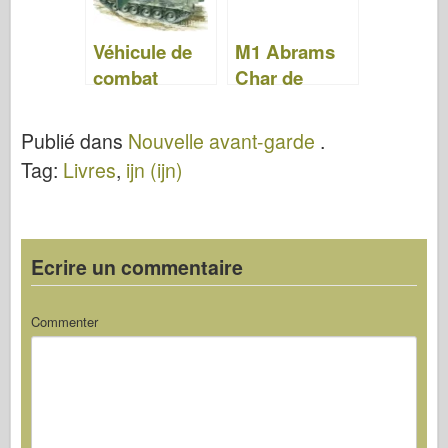
34
Véhicule de
M1 Abrams
combat
Char de
mécanisé
combat
Warrior 1987-
principal
Publié dans
Nouvelle avant-garde
.
94 – NEW
1982-92 –
Tag:
Livres
,
ijn (ijn)
VANGUARD
NOUVEAU
10
VANGUARD
02
Ecrire un commentaire
Commenter