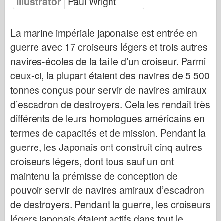
Illustrator
Paul Wright
Bronco
Cyber-Hobby (Cyber-Hobby)
La marine impériale japonaise est entrée en
Dnepromodel Dnepromodel
guerre avec 17 croiseurs légers et trois autres
Dragon
navires-écoles de la taille d’un croiseur. Parmi
Eduard
ceux-ci, la plupart étaient des navires de 5 500
Modèle E.T.
tonnes conçus pour servir de navires amiraux
Moules fins
d’escadron de destroyers. Cela les rendait très
Forces de bravoure
différents de leurs homologues américains en
termes de capacités et de mission. Pendant la
FriulModel FriulModel
guerre, les Japonais ont construit cinq autres
Hasegawa
croiseurs légers, dont tous sauf un ont
Heller
maintenu la prémisse de conception de
HobbyBoss
pouvoir servir de navires amiraux d’escadron
Modèles IBG
de destroyers. Pendant la guerre, les croiseurs
Icm
légers japonais étaient actifs dans tout le