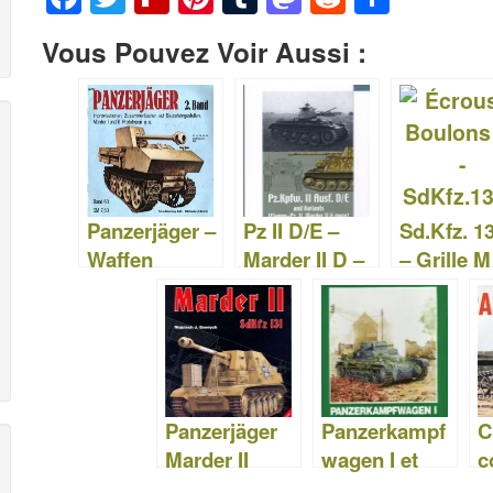
a
wi
ip
nt
u
a
e
ar
Vous Pouvez Voir Aussi :
c
tt
b
er
m
st
d
ta
e
er
o
e
bl
o
di
g
b
ar
st
r
d
t
er
o
d
o
o
n
Panzerjäger –
Pz II D/E –
Sd.Kfz. 1
k
Waffen
Marder II D –
– Grille M
Arsenal 060
FlammPz II –
Écrous &
Nuts & Bolts
Boulons 
24
Panzerjäger
Panzerkampf
C
Marder II
wagen I et
c
SdKfz.131 –
ses dérivés –
b