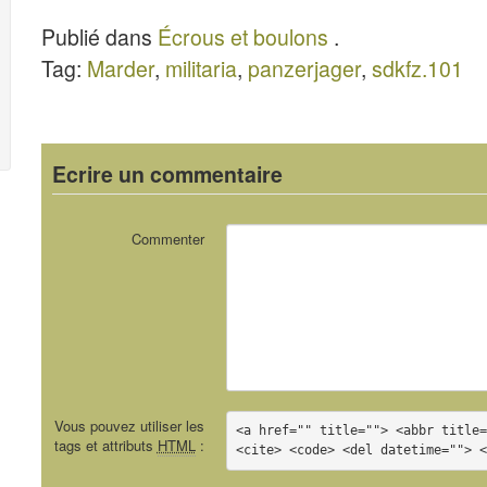
Armor
Waffen
A
Publié dans
Écrous et boulons
.
Photogallery
Arsenal
A
Tag:
Marder
,
militaria
,
panzerjager
,
sdkfz.101
009
Sonderband
48
Ecrire un commentaire
Commenter
Vous pouvez utiliser les
<a href="" title=""> <abbr title=
tags et attributs
HTML
:
<cite> <code> <del datetime=""> 