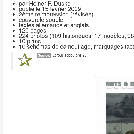
par Heiner F. Duske
publié le 15 février 2009
2ème réimpression (révisée)
couvercle souple
textes allemands et anglais
120 pages
224 photos (109 historiques, 17 modèles, 9
10 plans
10 schémas de camouflage, marquages tactiq
Écrous et boulons 23
Source: