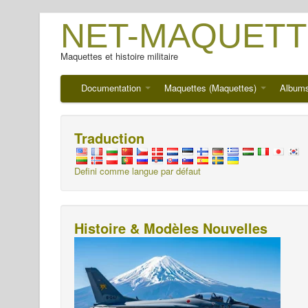
NET-MAQUETT
Maquettes et histoire militaire
Documentation
Maquettes (Maquettes)
Album
Traduction
Defini comme langue par défaut
Histoire & Modèles Nouvelles