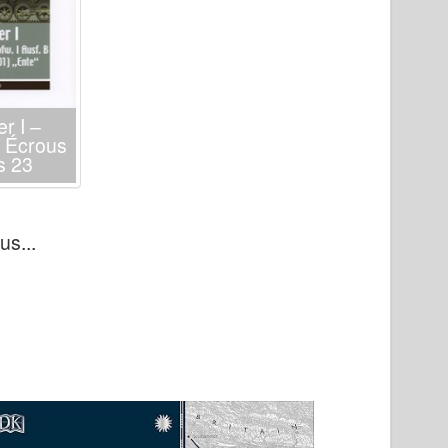
r I –
– Écrous
s 23
us...