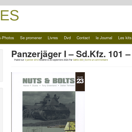
ES
s-Photos
Se promener
Livres
Dvd
Contact
le Journal
Les kits
Panzerjäger I – Sd.Kfz. 101 
Publié sur
3 janvier 2012
Modifié le
26 septembre 2024
Par
SdKfz.000
|
Ecrire un commentaire