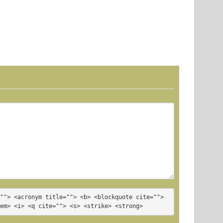
rmes
Boulons 07
rsenal 018
""> <acronym title=""> <b> <blockquote cite=""> 
<em> <i> <q cite=""> <s> <strike> <strong>