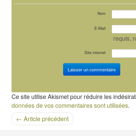
Nom
E-Mail
requis
, 
Site internet
Ce site utilise Akismet pour réduire les indésira
données de vos commentaires sont utilisées
.
Navigation entre les articles
←
Article précédent