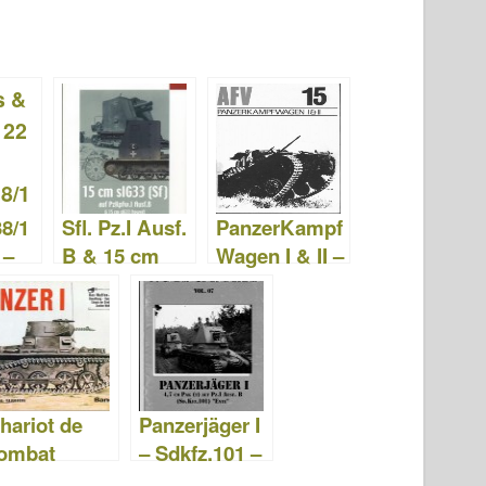
38/1
Sfl. Pz.I Ausf.
PanzerKampf
 –
B & 15 cm
Wagen I & II –
sIG 33 –
Armes AFV
22
Écrous &
15
Boulons 19
hariot de
Panzerjäger I
ombat
– Sdkfz.101 –
lindé I -
Écrous &