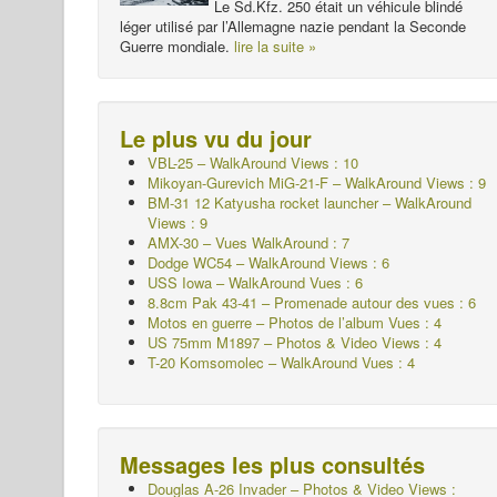
Le Sd.Kfz. 250 était un véhicule blindé
léger utilisé par l’Allemagne nazie pendant la Seconde
Guerre mondiale.
lire la suite »
Le plus vu du jour
VBL-25 – WalkAround Views : 10
Mikoyan-Gurevich MiG-21-F – WalkAround Views : 9
BM-31 12 Katyusha rocket launcher – WalkAround
Views : 9
AMX-30 – Vues WalkAround : 7
Dodge WC54 – WalkAround Views : 6
USS Iowa – WalkAround Vues : 6
8.8cm Pak 43-41 – Promenade autour des vues : 6
Motos en guerre – Photos de l’album
Vues : 4
US 75mm M1897 – Photos & Video Views : 4
T-20 Komsomolec – WalkAround Vues : 4
Messages les plus consultés
Douglas A-26 Invader – Photos & Video Views :