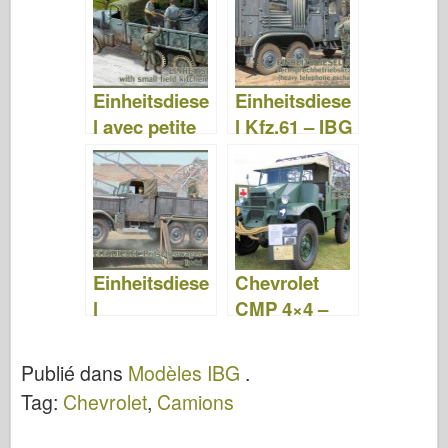
Einheitsdiese
Einheitsdiese
l avec petite
l Kfz.61 – IBG
cuisine de
35004
campagne
Hf.14 – IBG
35007
Einheitsdiese
Chevrolet
l
CMP 4×4 –
Pritschenwag
Walk Around
en – IBG
Publié dans
Modèles IBG
.
35003
Tag:
Chevrolet
,
Camions