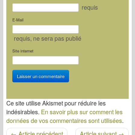
requis
E-Mail
requis
, ne sera pas publié
Site internet
Ce site utilise Akismet pour réduire les
indésirables.
En savoir plus sur comment les
données de vos commentaires sont utilisées
.
Navigation entre les articles
←
Article précédent
Article suivant
→