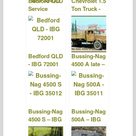
Bedford QLD
Chevrolet 1.5
k
Service
Ton Truck -
général - IBG
Walk Around
35015
Bedford QLD
Bussing-Nag
- IBG 72001
4500 A late –
IBG 35013
Bussing-Nag
Bussing-Nag
4500 S – IBG
500A – IBG
35012
35011