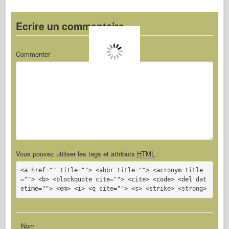
Ecrire un commentaire
Commenter
Vous pouvez utiliser les tags et attributs
HTML
:
<a href="" title=""> <abbr title=""> <acronym title
=""> <b> <blockquote cite=""> <cite> <code> <del dat
etime=""> <em> <i> <q cite=""> <s> <strike> <strong>
Nom