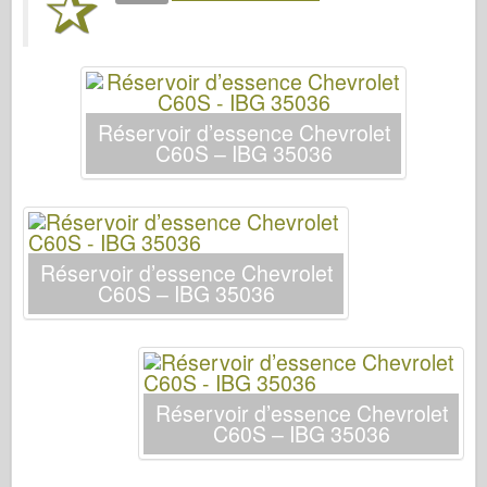
Bronco
Cyber-Hobby (Cyber-Hobby)
Dnepromodel Dnepromodel
Dragon
Réservoir d’essence Chevrolet
C60S – IBG 35036
Eduard
Modèle E.T.
Moules fins
Forces de bravoure
Réservoir d’essence Chevrolet
FriulModel FriulModel
C60S – IBG 35036
Hasegawa
Heller
HobbyBoss
Réservoir d’essence Chevrolet
Modèles IBG
C60S – IBG 35036
Icm