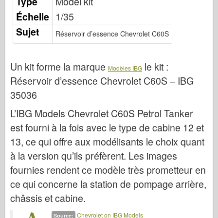
Type
Model kit
Éditions Osprey
Échelle
1/35
Signal de l’escadron
Sujet
Réservoir d’essence Chevrolet C60S
TankPower (TankPower)
Camions et réservoirs
Un kit forme la marque
le kit :
Waffen-Arsenal
Modèles IBG
Réservoir d’essence Chevrolet C60S – IBG
Wydawnictwo Militaria
35036
Maquettes (Maquettes)
L’IBG Models Chevrolet C60S Petrol Tanker
Académie
est fourni à la fois avec le type de cabine 12 et
Modèles Ace
13, ce qui offre aux modélisants le choix quant
AFV Club
à la version qu’ils préfèrent. Les images
Airfix
fournies rendent ce modèle très prometteur en
Force aérienne
ce qui concerne la station de pompage arrière,
Modèle AZ
châssis et cabine.
Crabot noir
Chevrolet on IBG Models
Source: