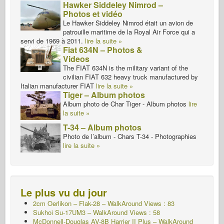
Hawker Siddeley Nimrod –
Photos et vidéo
Le Hawker Siddeley Nimrod était un avion de
patrouille maritime de la Royal Air Force qui a
servi de 1969 à 2011.
lire la suite »
Fiat 634N – Photos &
Videos
The FIAT 634N is the military variant of the
civilian FIAT 632 heavy truck manufactured by
Italian manufacturer FIAT
lire la suite »
Tiger – Album photos
Album photo de Char Tiger - Album photos
lire
la suite »
T-34 – Album photos
Photo de l’album - Chars T-34 - Photographies
lire la suite »
Le plus vu du jour
2cm Oerlikon – Flak-28 – WalkAround Views : 83
Sukhoi Su-17UM3 – WalkAround Views : 58
McDonnell-Douglas AV-8B Harrier II Plus – WalkAround