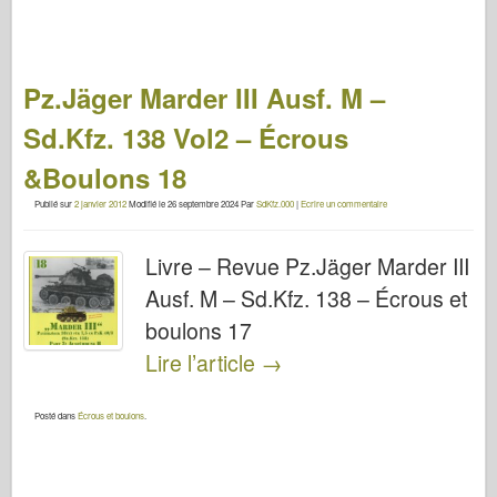
Pz.Jäger Marder III Ausf. M –
Sd.Kfz. 138 Vol2 – Écrous
&Boulons 18
Publié sur
2 janvier 2012
Modifié le
26 septembre 2024
Par
SdKfz.000
|
Ecrire un commentaire
Livre – Revue Pz.Jäger Marder III
Ausf. M – Sd.Kfz. 138 – Écrous et
boulons 17
Lire l’article
→
Posté dans
Écrous et boulons
.