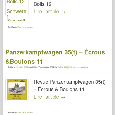
Bolts 12
Lire l’article
→
Posté dans
Écrous et boulons
.
Panzerkampfwagen 35(t) – Écrous
&Boulons 11
Publié sur
7 juillet 2011
Modifié le
27 septembre 2024
Par
SdKfz.000
|
Ecrire un commentaire
Revue Panzerkampfwagen 35(t)
– Écrous & Boulons 11
Lire l’article
→
Posté dans
Écrous et boulons
.