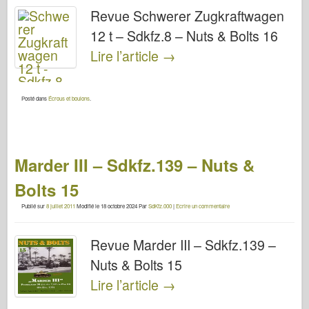
Revue Schwerer Zugkraftwagen
12 t – Sdkfz.8 – Nuts & Bolts 16
Lire l’article
→
Posté dans
Écrous et boulons
.
Marder III – Sdkfz.139 – Nuts &
Bolts 15
Publié sur
8 juillet 2011
Modifié le
18 octobre 2024
Par
SdKfz.000
|
Ecrire un commentaire
Revue Marder III – Sdkfz.139 –
Nuts & Bolts 15
Lire l’article
→