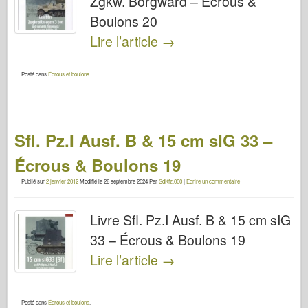
Zgkw. Borgward – Écrous &
Boulons 20
Lire l’article
→
Posté dans
Écrous et boulons
.
Sfl. Pz.I Ausf. B & 15 cm sIG 33 –
Écrous & Boulons 19
Publié sur
2 janvier 2012
Modifié le
26 septembre 2024
Par
SdKfz.000
|
Ecrire un commentaire
Livre Sfl. Pz.I Ausf. B & 15 cm sIG
33 – Écrous & Boulons 19
Lire l’article
→
Posté dans
Écrous et boulons
.