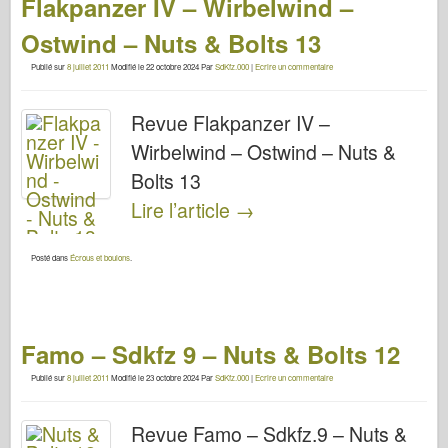
Flakpanzer IV – Wirbelwind –
Ostwind – Nuts & Bolts 13
Publié sur
8 juillet 2011
Modifié le
22 octobre 2024
Par
SdKfz.000
|
Ecrire un commentaire
Revue Flakpanzer IV –
Wirbelwind – Ostwind – Nuts &
Bolts 13
Lire l’article
→
Posté dans
Écrous et boulons
.
Famo – Sdkfz 9 – Nuts & Bolts 12
Publié sur
8 juillet 2011
Modifié le
23 octobre 2024
Par
SdKfz.000
|
Ecrire un commentaire
Revue Famo – Sdkfz.9 – Nuts &