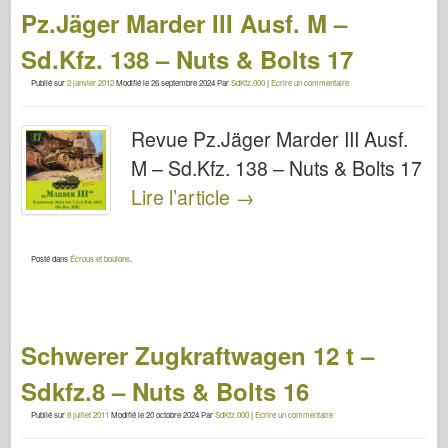
Pz.Jäger Marder III Ausf. M –
Sd.Kfz. 138 – Nuts & Bolts 17
Publié sur
2 janvier 2012
Modifié le
26 septembre 2024
Par
SdKfz.000
|
Ecrire un commentaire
Revue Pz.Jäger Marder III Ausf.
M – Sd.Kfz. 138 – Nuts & Bolts 17
Lire l’article
→
Posté dans
Écrous et boulons
.
Schwerer Zugkraftwagen 12 t –
Sdkfz.8 – Nuts & Bolts 16
Publié sur
8 juillet 2011
Modifié le
20 octobre 2024
Par
SdKfz.000
|
Ecrire un commentaire