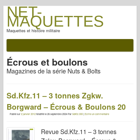
NET-
MAQUETTES
Maquettes et histoire militaire
Écrous et boulons
Magazines de la série Nuts & Bolts
Sd.Kfz.11 – 3 tonnes Zgkw.
Borgward – Écrous & Boulons 20
Publié sur
2 janvier 2012
Modifié le
26 septembre 2024
Par
SdKfz.000
|
Ecrire un commentaire
Revue Sd.Kfz.11 – 3 tonnes