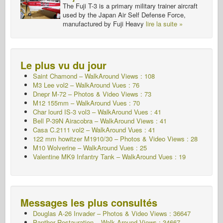
The Fuji T-3 is a primary military trainer aircraft
used by the Japan Air Self Defense Force,
manufactured by Fuji Heavy
lire la suite »
Le plus vu du jour
Saint Chamond – WalkAround Views : 108
M3 Lee vol2 – WalkAround
Vues : 76
Dnepr M-72 – Photos & Video Views : 73
M12 155mm – WalkAround
Vues : 70
Char lourd IS-3 vol3 – WalkAround
Vues : 41
Bell P-39N Airacobra – WalkAround Views : 41
Casa C.2111 vol2 – WalkAround
Vues : 41
122 mm howitzer M1910/30 – Photos & Video Views : 28
M10 Wolverine – WalkAround
Vues : 25
Valentine MK9 Infantry Tank – WalkAround
Vues : 19
Messages les plus consultés
Douglas A-26 Invader – Photos & Video Views : 36647
Panther Restauration – Walk Around Views : 34667