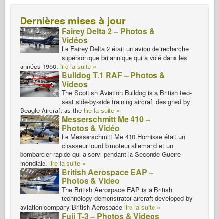
Dernières mises à jour
Fairey Delta 2 – Photos &
Vidéos
Le Fairey Delta 2 était un avion de recherche
supersonique britannique qui a volé dans les
années 1950.
lire la suite »
Bulldog T.1 RAF – Photos &
Videos
The Scottish Aviation Bulldog is a British two-
seat side-by-side training aircraft designed by
Beagle Aircraft as the
lire la suite »
Messerschmitt Me 410 –
Photos & Vidéo
Le Messerschmitt Me 410 Hornisse était un
chasseur lourd bimoteur allemand et un
bombardier rapide qui a servi pendant la Seconde Guerre
mondiale.
lire la suite »
British Aerospace EAP –
Photos & Video
The British Aerospace EAP is a British
technology demonstrator aircraft developed by
aviation company British Aerospace
lire la suite »
Fuji T-3 – Photos & Videos