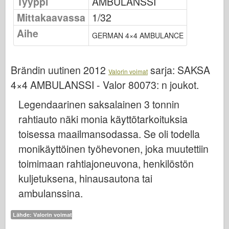
Tyyppi
AMBULANSSI
Osprey-julkaisu
Mittakaavassa
1/32
Laivueen signaali
Aihe
GERMAN 4×4 AMBULANCE
Tankpower
Kuorma-autot & säiliöt
Brändin uutinen 2012
sarja:
SAKSA
Waffen-Arsenal
Valorin voimat
4×4 AMBULANSSI - Valor 80073: n joukot
.
Wydawnictwo Militaria
Legendaarinen saksalainen 3 tonnin
Maquettes
rahtiauto näki monia käyttötarkoituksia
Academy
toisessa maailmansodassa. Se oli todella
Ace Mallit
monikäyttöinen työhevonen, joka muutettiin
AFV-klubi
toimimaan rahtiajoneuvona, henkilöstön
Airfix-korjaus
kuljetuksena, hinausautona tai
Ilmavoimat
ambulanssina.
AZ-malli
Lähde: Valorin voimat
Musta koira