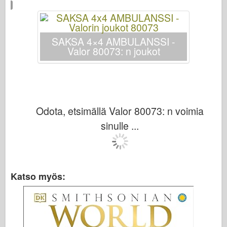
Bronco
Kyberharrastus
Dnepromodel
SAKSA 4×4 AMBULANSSI -
Valor 80073: n joukot
Dragon
Eduard
E.T. Malli
Hienot muotit
Odota, etsimällä Valor 80073: n voimia
Valorin voimat
sinulle ...
Friulmodel
Hasegawa
Heller
Katso myös:
HobbyBoss-ylle
IBG-mallit
Icm