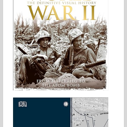
Italeri
Legenda
Meng-malli
Tamiya
Tristar
Trumpetisti
Zvezda
Albumit - Valokuvat
Kävele ympäriinsä
Kirjoja
Dvd
Meihin yhteyttä
Le-lehti
Sarjat