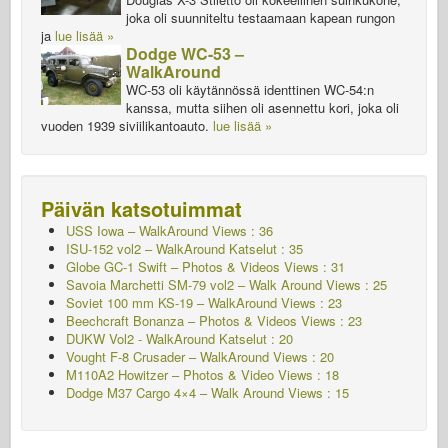
joka oli suunniteltu testaamaan kapean rungon
ja
lue lisää »
Dodge WC-53 –
WalkAround
WC-53 oli käytännössä identtinen WC-54:n
kanssa, mutta siihen oli asennettu kori, joka oli
vuoden 1939 siviilikantoauto.
lue lisää »
Päivän katsotuimmat
USS Iowa – WalkAround Views : 36
ISU-152 vol2 – WalkAround
Katselut : 35
Globe GC-1 Swift – Photos & Videos Views : 31
Savoia Marchetti SM-79 vol2 – Walk Around Views : 25
Soviet 100 mm KS-19 – WalkAround Views : 23
Beechcraft Bonanza – Photos & Videos Views : 23
DUKW Vol2 - WalkAround
Katselut : 20
Vought F-8 Crusader – WalkAround Views : 20
M110A2 Howitzer – Photos & Video Views : 18
Dodge M37 Cargo 4×4 – Walk Around Views : 15