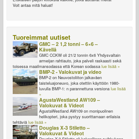
Voit antaa mitä haluat!
Tuoreimmat uutiset
GMC – 2 1,2 tonni – 6×6 –
Kävellä
GMC CCKW oli 21/2 tonnin 6x6 Yhdysvaltain
armeijan rahtiauto, joka palveli raskaasti sekä
toisessa maailmansodassa että Korean sodassa
lue lisää »
BMP-2 - Valokuvat ja video
BMP-2 on Neuvostoliiton jalkaväen
taisteluajoneuvo, joka otettiin käyttöön 1980-
luvulla BMP-1: n parannettuna versiona
lue lisää
»
AgustaWestland AW109 –
Valokuvat & Videot
AgustaWestland AW109 on monipuolinen
helikopteri, joka pystyy suorittamaan erilaisia
tehtäviä
lue lisää »
Douglas X-3 Stiletto –
Valokuvat & Videot
Douglas X-3 Stiletto oli kokeellinen suihkukone,