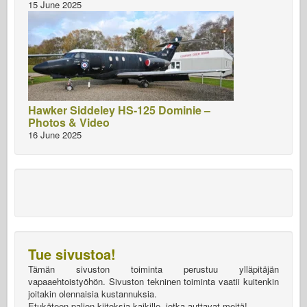
15 June 2025
Hawker Siddeley HS-125 Dominie –
Photos & Video
16 June 2025
Tue sivustoa!
Tämän sivuston toiminta perustuu ylläpitäjän
vapaaehtoistyöhön. Sivuston tekninen toiminta vaatii kuitenkin
joitakin olennaisia kustannuksia.
Etukäteen paljon kiitoksia kaikille, jotka auttavat meitä!