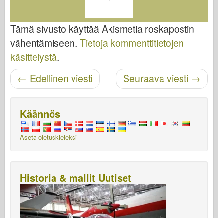
Tämä sivusto käyttää Akismetia roskapostin
vähentämiseen.
Tietoja kommenttitietojen
käsittelystä
.
Navigoinnin jälkeinen
←
Edellinen viesti
Seuraava viesti
→
Käännös
Aseta oletuskieleksi
Historia & mallit Uutiset