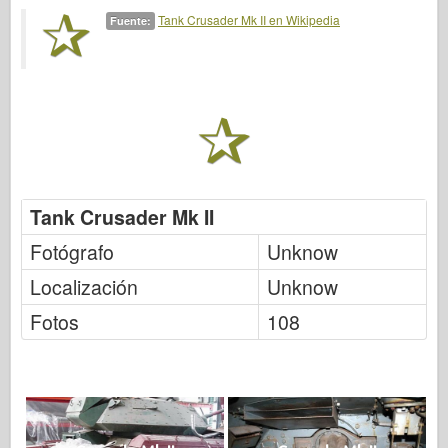
Italeri
Tank Crusader Mk II en Wikipedia
Fuente:
Leyenda
Modelo Meng
Tamiya
Tristar
Trompetista
Zvezda
Tank Crusader Mk II
Álbumes-Fotos
Fotógrafo
Unknow
Caminar alrededor
Localización
Unknow
Libros
Fotos
108
Dvds
Contacto
le Journal
Los kits