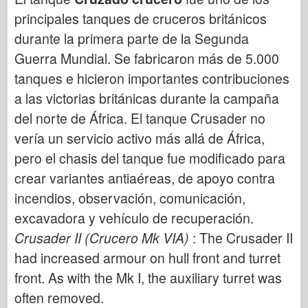
Bronco
principales tanques de cruceros británicos
Afición cibernética
durante la primera parte de la Segunda
Dnepromodel
Guerra Mundial. Se fabricaron más de 5.000
Dragón
tanques e hicieron importantes contribuciones
Eduard
a las victorias británicas durante la campaña
del norte de África. El tanque Crusader no
Modelo E.T.
vería un servicio activo más allá de África,
Moldes finos
pero el chasis del tanque fue modificado para
Fuerzas de valor
crear variantes antiaéreas, de apoyo contra
FriulModelo
incendios, observación, comunicación,
Hasegawa
excavadora y vehículo de recuperación.
Heller
Crusader II (Crucero Mk VIA)
: The Crusader II
HobbyBoss
had increased armour on hull front and turret
Modelos IBG
front. As with the Mk I, the auxiliary turret was
Icm
often removed.