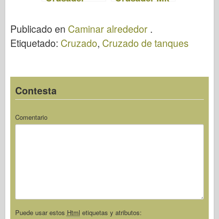
WalkAround
III A –
Camina por
Publicado en
Caminar alrededor
.
ahí
Etiquetado:
Cruzado
,
Cruzado de tanques
Contesta
Comentario
Puede usar estos
Html
etiquetas y atributos: