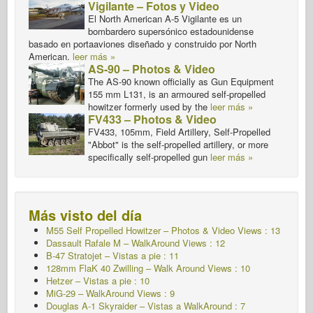
Vigilante – Fotos y Video
El North American A-5 Vigilante es un
bombardero supersónico estadounidense
basado en portaaviones diseñado y construido por North
American.
leer más »
AS-90 – Photos & Video
The AS-90 known officially as Gun Equipment
155 mm L131, is an armoured self-propelled
howitzer formerly used by the
leer más »
FV433 – Photos & Video
FV433, 105mm, Field Artillery, Self-Propelled
"Abbot" is the self-propelled artillery, or more
specifically self-propelled gun
leer más »
Más visto del día
M55 Self Propelled Howitzer – Photos & Video Views : 13
Dassault Rafale M – WalkAround Views : 12
B-47 Stratojet – Vistas a pie : 11
128mm FlaK 40 Zwilling – Walk Around Views : 10
Hetzer – Vistas a pie : 10
MiG-29 – WalkAround Views : 9
Douglas A-1 Skyraider – Vistas a WalkAround : 7