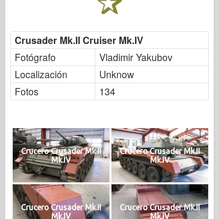
Crusader Mk.II Cruiser Mk.IV
Fotógrafo
Vladimir Yakubov
Localización
Unknow
Fotos
134
Crucero Crusader Mk.II
Crucero Crusader Mk.II
Mk.IV
Mk.IV
Crucero Crusader Mk.II
Crucero Crusader Mk.II
Mk.IV
Mk.IV