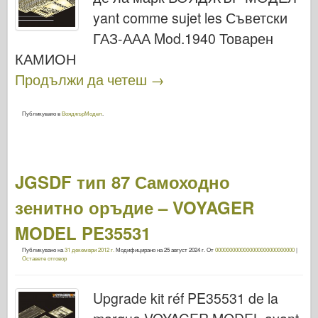
yant comme sujet les Съветски
ГАЗ-ААА Mod.1940 Товарен
КАМИОН
Продължи да четеш
→
Публикувано в
ВояджърМодел
.
JGSDF тип 87 Самоходно
зенитно оръдие – VOYAGER
MODEL PE35531
Публикувано на
31 декември 2012 г.
Модифицирано на
25 август 2024 г.
От
0000000000000000000000000000
|
Оставете отговор
Upgrade kit réf PE35531 de la