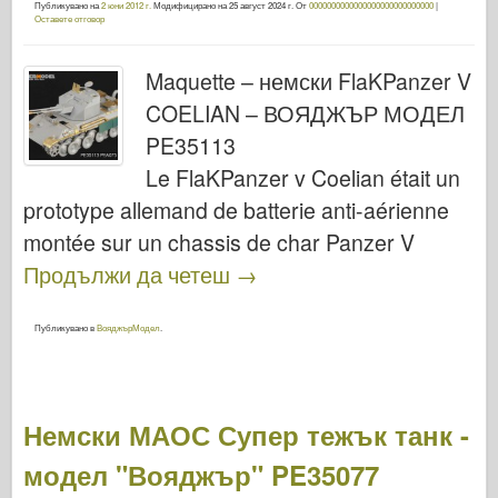
Публикувано на
2 юни 2012 г.
Модифицирано на
25 август 2024 г.
От
0000000000000000000000000000
|
Оставете отговор
Maquette – немски FlaKPanzer V
COELIAN – ВОЯДЖЪР МОДЕЛ
PE35113
Le FlaKPanzer v Coelian était un
prototype allemand de batterie anti-aérienne
montée sur un chassis de char Panzer V
Продължи да четеш
→
Публикувано в
ВояджърМодел
.
Немски МАОС Супер тежък танк -
модел "Вояджър" PE35077