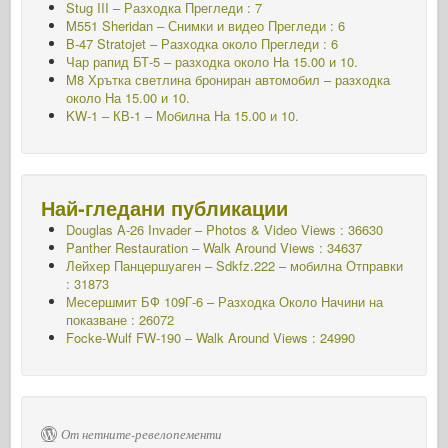
Stug III – Разходка Прегледи : 7
M551 Sheridan – Снимки и видео Прегледи : 6
B-47 Stratojet – Разходка около Прегледи : 6
Чар рапид БТ-5 – разходка около
На 15.00 и 10.
M8 Хрътка светлина брониран автомобил – разходка
около
На 15.00 и 10.
KW-1 – КВ-1 – Мобилна
На 15.00 и 10.
Най-гледани публикации
Douglas A-26 Invader – Photos & Video Views : 36630
Panther Restauration – Walk Around Views : 34637
Лейхер Панцершуаген – Sdkfz.222 – мобилна
Отправки
: 31873
Месершмит БФ 109Г-6 – Разходка Около
Начини на
показване : 26072
Focke-Wulf FW-190 – Walk Around Views : 24990
От нетните-ревелопементи