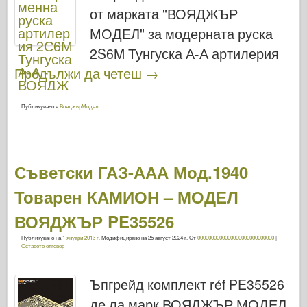
от марката "ВОЯДЖЪР
МОДЕЛ" за модерната руска
2S6M Тунгуска А-А артилерия
Продължи да четеш
→
Публикувано в
ВояджърМодел
.
Съветски ГАЗ-ААА Мод.1940
Товарен КАМИОН – МОДЕЛ
ВОЯДЖЪР PE35526
Публикувано на
1 януари 2013 г.
Модифицирано на
25 август 2024 г.
От
0000000000000000000000000000
|
Оставете отговор
Ъпгрейд комплект réf PE35526
де ла марк ВОЯДЖЪР МОДЕЛ