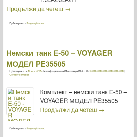
Продължи да четеш
→
Публикувано в
ВояджърМодел
.
Немски танк Е-50 – VOYAGER
МОДЕЛ PE35505
Публикувано на
16 юни 2012 г.
Модифицирано на
20 октомври 2024 г.
От
0000000000000000000000000000
|
Оставете отговор
Комплект – немски танк Е-50 –
VOYAGER МОДЕЛ PE35505
Продължи да четеш
→
Публикувано в
ВояджърМодел
.