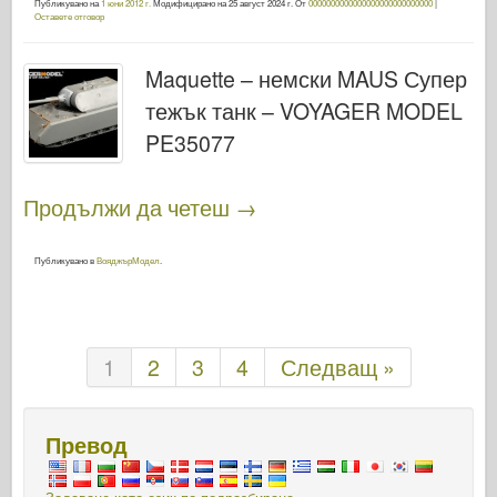
Публикувано на
1 юни 2012 г.
Модифицирано на
25 август 2024 г.
От
0000000000000000000000000000
|
Оставете отговор
Maquette – немски MAUS Супер
тежък танк – VOYAGER MODEL
PE35077
Продължи да четеш
→
Публикувано в
ВояджърМодел
.
1
2
3
4
Следващ »
Превод