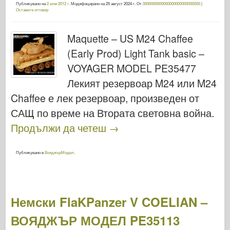
Публикувано на
2 юни 2012 г.
Модифицирано на
25 август 2024 г.
От
0000000000000000000000000000
|
Оставете отговор
Maquette – US M24 Chaffee
(Early Prod) Light Tank basic –
VOYAGER MODEL PE35477
Лекият резервоар M24 или M24
Chaffee е лек резервоар, произведен от
САЩ по време на Втората световна война.
Продължи да четеш
→
Публикувано в
ВояджърМодел
.
Немски FlaKPanzer V COELIAN –
ВОЯДЖЪР МОДЕЛ PE35113