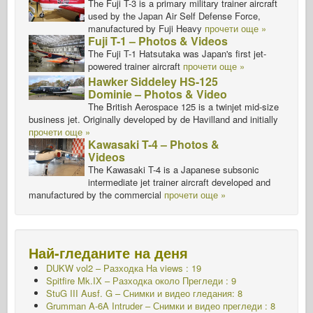
The Fuji T-3 is a primary military trainer aircraft
used by the Japan Air Self Defense Force,
manufactured by Fuji Heavy
прочети още »
Fuji T-1 – Photos & Videos
The Fuji T-1 Hatsutaka was Japan's first jet-
powered trainer aircraft
прочети още »
Hawker Siddeley HS-125
Dominie – Photos & Video
The British Aerospace 125 is a twinjet mid-size
business jet. Originally developed by de Havilland and initially
прочети още »
Kawasaki T-4 – Photos &
Videos
The Kawasaki T-4 is a Japanese subsonic
intermediate jet trainer aircraft developed and
manufactured by the commercial
прочети още »
Най-гледаните на деня
DUKW vol2 – Разходка
На views : 19
Spitfire Mk.IX – Разходка около Прегледи : 9
StuG III Ausf. G – Снимки и видео гледания: 8
Grumman A-6A Intruder – Снимки и видео прегледи : 8