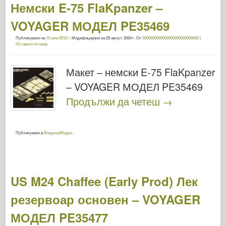
Немски E-75 FlaKpanzer –
VOYAGER МОДЕЛ PE35469
Публикувано на
15 юни 2012 г.
Модифицирано на
25 август 2024 г.
От
0000000000000000000000000000
|
Оставете отговор
Макет – немски E-75 FlaKpanzer
– VOYAGER МОДЕЛ PE35469
Продължи да четеш
→
Публикувано в
ВояджърМодел
.
US M24 Chaffee (Early Prod) Лек
резервоар основен – VOYAGER
МОДЕЛ PE35477