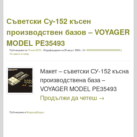
Съветски Су-152 късен
производствен базов – VOYAGER
MODEL PE35493
Публикувано на
15 юни 2012 г.
Модифицирано на
25 август 2024 г.
От
0000000000000000000000000000
|
Оставете отговор
Макет – съветски СУ-152 късна
производствена база –
VOYAGER MODEL PE35493
Продължи да четеш
→
Публикувано в
ВояджърМодел
.