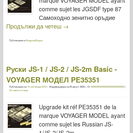
marque VOYAGER MODEL ayant
comme sujet les JGSDF type 87
Самоходно зенитно оръдие
Продължи да четеш
→
Публикувано в
ВояджърМодел
.
Руски JS-1 / JS-2 / JS-2m Basic -
VOYAGER МОДЕЛ PE35351
Публикувано на
14 септември 2012 г.
Модифицирано на
25 август 2024 г.
От
0000000000000000000000000000
|
Оставете отговор
Upgrade kit réf PE35351 de la
marque VOYAGER MODEL ayant
comme sujet les Russian JS-
1/JS-2/JS-2m