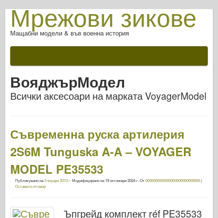
Мрежови зикове
Мащабни модели & във военна история
ВояджърМодел
Всички аксесоари на марката VoyagerModel
Съвременна руска артилерия
2S6M Tunguska A-A – VOYAGER
MODEL PE35533
Публикувано на
3 януари 2013 г.
Модифицирано на
19 октомври 2024 г.
От
0000000000000000000000000000
|
Оставете отговор
Ъпгрейд комплект réf PE35533