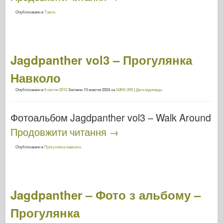
Опубліковано в
Тамія
.
Jagdpanther vol3 – Прогулянка
Навколо
Опубліковано в
6 квітня 2012
Змінено
13 жовтня 2024
за
SdKfz.000
|
Дати відповідь
Фотоальбом Jagdpanther vol3 – Walk Around
Продовжити читання
→
Опубліковано в
Прогулянка навколо
.
Jagdpanther – Фото з альбому –
Прогулянка