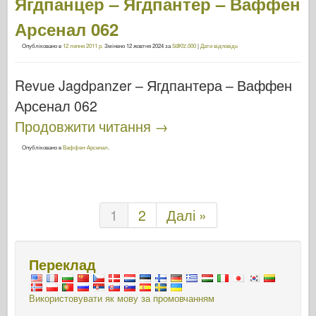
Ягдпанцер – Ягдпантер – Ваффен
Арсенал 062
Опубліковано в
12 липня 2011 р.
Змінено
12 жовтня 2024
за
SdKfz.000
|
Дати відповідь
Revue Jagdpanzer – Ягдпантера – Ваффен
Арсенал 062
Продовжити читання
→
Опубліковано в
Ваффен-Арсенал
.
1
2
Далі »
Переклад
Використовувати як мову за промовчанням