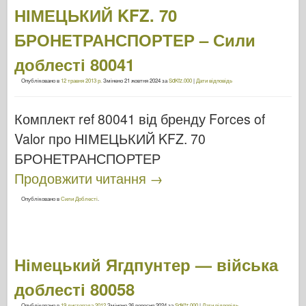
НІМЕЦЬКИЙ KFZ. 70
БРОНЕТРАНСПОРТЕР – Сили
доблесті 80041
Опубліковано в
12 травня 2013 р.
Змінено
21 жовтня 2024
за
SdKfz.000
|
Дати відповідь
Комплект ref 80041 від бренду Forces of
Valor про НІМЕЦЬКИЙ KFZ. 70
БРОНЕТРАНСПОРТЕР
Продовжити читання
→
Опубліковано в
Сили Доблесті
.
Німецький Ягдпунтер — війська
доблесті 80058
Опубліковано в
19 листопада 2012
Змінено
26 вересня 2024
за
SdKfz.000
|
Дати відповідь