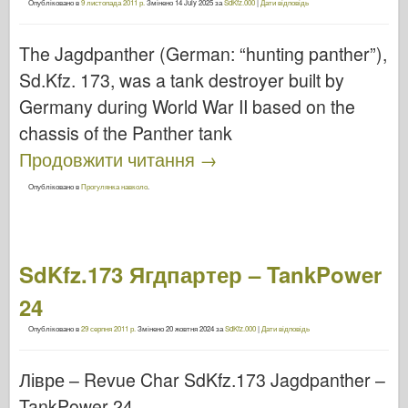
Опубліковано в
9 листопада 2011 р.
Змінено
14 July 2025
за
SdKfz.000
|
Дати відповідь
The Jagdpanther (German: “hunting panther”),
Sd.Kfz. 173, was a tank destroyer built by
Germany during World War II based on the
chassis of the Panther tank
Продовжити читання
→
Опубліковано в
Прогулянка навколо
.
SdKfz.173 Ягдпартер – TankPower
24
Опубліковано в
29 серпня 2011 р.
Змінено
20 жовтня 2024
за
SdKfz.000
|
Дати відповідь
Лівре – Revue Char SdKfz.173 Jagdpanther –
TankPower 24