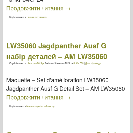
Продовжити читання
→
Опубліковано в
Танкові потужності
.
LW35060 Jagdpanther Ausf G
набір деталей – AM LW35060
Опубліковано в
13 серпня 2011 р.
Змінено
18 жовтня 2024
за
SdKfz.000
|
Дати відповідь
Maquette – Set d'amélioration LW35060
Jagdpanther Ausf G Detail Set – AM LW35060
Продовжити читання
→
Опубліковано в
Модельні роботи Альянсу
.