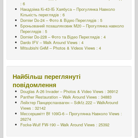
: 6
Накадзіма Кі-43-ІБ Хаябуса – Прогулянка Навколо
Кількість переглядів : 6
Dornier Do-24 – Фото & Відео Переглядів : 5
Броньований позашляховик M20 – Прогулянка навколо
Переглядів : 5
Dornier Do-228 – Фото та Відео Переглядів : 4
Dardo IFV – Walk Around Views : 4
Mitsubishi G4M – Photos & Videos Views : 4
Найбільш переглянуті
повідомлення
Douglas A-26 Invader – Photos & Video Views : 36912
Panther Restauration – Walk Around Views : 34883
Лейхтер Панцерспахваген – Sdkfz.222 – WalkAround
Views : 32142
Мессершмітт Bf 109G-6 – Прогулянка Навколо
Views :
26274
Focke-Wulf FW-190 – Walk Around Views : 25392