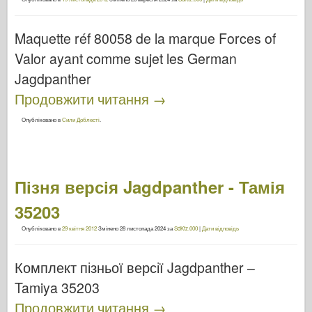
Maquette réf 80058 de la marque Forces of
Valor ayant comme sujet les German
Jagdpanther
Продовжити читання
→
Опубліковано в
Сили Доблесті
.
Пізня версія Jagdpanther - Тамія
35203
Опубліковано в
29 квітня 2012
Змінено
28 листопада 2024
за
SdKfz.000
|
Дати відповідь
Комплект пізньої версії Jagdpanther –
Tamiya 35203
Продовжити читання
→