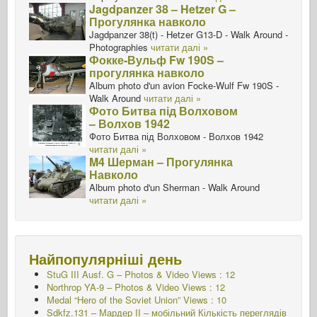
Jagdpanzer 38 – Hetzer G –
Прогулянка навколо
Jagdpanzer 38(t) - Hetzer G13-D - Walk Around -
Photographies
читати далі »
Фокке-Вульф Fw 190S –
прогулянка навколо
Album photo d'un avion Focke-Wulf Fw 190S -
Walk Around
читати далі »
Фото Битва під Волховом
– Волхов 1942
Фото Битва під Волховом - Волхов 1942
читати далі »
M4 Шерман – Прогулянка
Навколо
Album photo d'un Sherman - Walk Around
читати далі »
Найпопулярніші день
StuG III Ausf. G – Photos & Video Views : 12
Northrop YA-9 – Photos & Video Views : 12
Medal “Hero of the Soviet Union” Views : 10
Sdkfz.131 – Мардер II – мобільний
Кількість переглядів