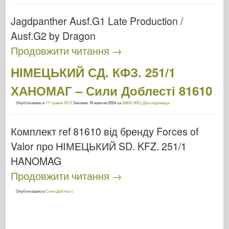
Jagdpanther Ausf.G1 Late Production /
Ausf.G2 by Dragon
Продовжити читання
→
НІМЕЦЬКИЙ СД. КФЗ. 251/1
ХАНОМАГ – Сили Доблесті 81610
Опубліковано в
17 травня 2013
Змінено
18 жовтня 2024
за
SdKfz.000
|
Дати відповідь
Комплект ref 81610 від бренду Forces of
Valor про НІМЕЦЬКИЙ SD. KFZ. 251/1
HANOMAG
Продовжити читання
→
Опубліковано в
Сили Доблесті
.