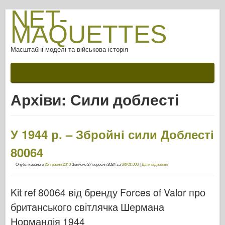
NET-
MAQUETTES
Масштабні моделі та військова історія
Архіви:
Сили доблесті
У 1944 р. – Збройні сили Доблесті
80064
Опубліковано в
25 травня 2013
Змінено
27 вересня 2024
за
SdKfz.000
|
Дати відповідь
Kit ref 80064 від бренду Forces of Valor про
британського світлячка Шермана
Нормандія 1944