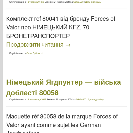
Опубліковано в
12 травня 2013 р.
Змінено
21 жовтня 2024
за
SdKfz.000
|
Дати відповідь
Комплект ref 80041 від бренду Forces of
Valor про НІМЕЦЬКИЙ KFZ. 70
БРОНЕТРАНСПОРТЕР
Продовжити читання
→
Опубліковано в
Сили Доблесті
.
Німецький Ягдпунтер — війська
доблесті 80058
Опубліковано в
19 листопада 2012
Змінено
26 вересня 2024
за
SdKfz.000
|
Дати відповідь
Maquette réf 80058 de la marque Forces of
Valor ayant comme sujet les German