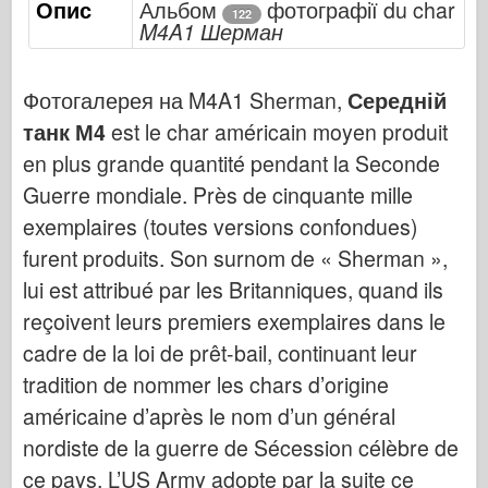
Опис
Альбом
фотографії du char
Бронко
122
M4A1 Шерман
Кібер-хобі
Дніпромодель
Фотогалерея на M4A1 Sherman,
Середній
Дракон
танк М4
est le char américain moyen produit
Едуард
en plus grande quantité pendant la Seconde
Модель E.T.
Guerre mondiale. Près de cinquante mille
Тонкі форми
exemplaires (toutes versions confondues)
furent produits. Son surnom de « Sherman »,
Сили Доблесті
lui est attribué par les Britanniques, quand ils
ФріулМодель
reçoivent leurs premiers exemplaires dans le
Хасеґава
cadre de la loi de prêt-bail, continuant leur
Хеллер
tradition de nommer les chars d’origine
ХобіБос
américaine d’après le nom d’un général
Моделі IBG
nordiste de la guerre de Sécession célèbre de
Icm
ce pays. L’US Army adopte par la suite ce