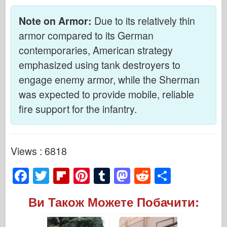
Note on Armor:
Due to its relatively thin
armor compared to its German
contemporaries, American strategy
emphasized using tank destroyers to
engage enemy armor, while the Sherman
was expected to provide mobile, reliable
fire support for the infantry.
Views : 6818
F
T
Fl
Pi
T
M
R
S
a
wi
ip
nt
u
a
e
h
Ви Також Можете Побачити:
c
tt
b
er
m
st
d
ar
e
er
o
e
bl
o
di
e