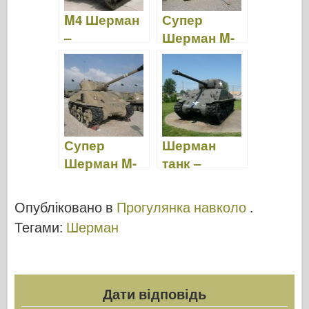
M4 Шерман
Супер
–
Шерман M-
Прогулянка
51 –
Навколо
Прогулянка
Навколо
Супер
Шерман
Шерман M-
танк –
50 –
прогулянка
Прогулянка
навколо
Опубліковано в
Прогулянка навколо
.
Навколо
Тегами:
Шерман
Дати відповідь