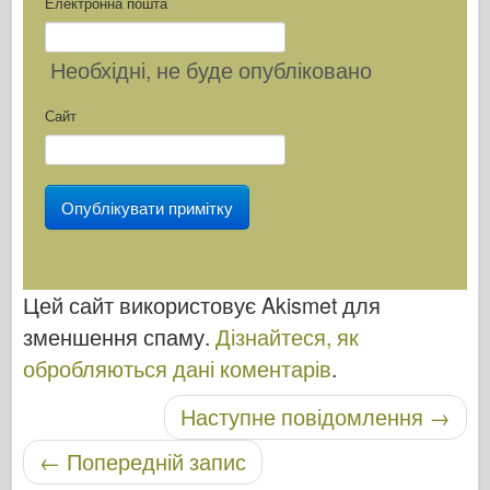
Електронна пошта
Необхідні
, не буде опубліковано
Сайт
Цей сайт використовує Akismet для
зменшення спаму.
Дізнайтеся, як
обробляються дані коментарів
.
Навігація по посту
Наступне повідомлення
→
←
Попередній запис