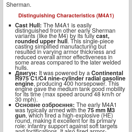
Sherman.
Distinguishing Characteristics (M4A1)
Cast Hull:
The M4A1 is easily
distinguished from other early Sherman
variants (like the M4) by its fully
cast,
rounded upper hull
. This single-piece
casting simplified manufacturing but
resulted in varying armor thickness and
reduced overall armor effectiveness in
some areas compared to the later welded
hulls.
Двигун:
It was powered by a
Continental
R975 C1/C4 nine-cylinder radial gasoline
engine
, producing 400 horsepower. This
engine gave the medium tank good mobility
for its time (max speed around 48 km/h or
30 mph).
Основне озброєння:
The early M4A1
was typically armed with the
75 mm M3
gun
, which fired a high-explosive (HE)
round, making it excellent for its primary
role: infantry support against soft targets
and fortifications. It also fired armor-