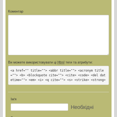
Коментар
Ви можете використовувати ці
Html
теги та атрибути:
<a href="" title=""> <abbr title=""> <acronym title
=""> <b> <blockquote cite=""> <cite> <code> <del dat
etime=""> <em> <i> <q cite=""> <s> <strike> <strong>
Ім'я
Необхідні