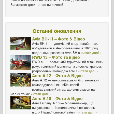
Ви можете дати те, що ви хочете!
Останні оновлення
Avia BH-11 – Фото & Відео
Avia BH-11 — двомісний спортивний літак,
побудований в Чехословаччині в 1923 році,
подальший розвиток Avia BH-9
читати далі »
RWD 13 – Фото та відео
RWD 13 — польський туристичний літак 1935
року, тримісний моноплан з високим крилом,
розроблений командою RWD
читати далі »
Aero A.12 – Фото & Відео
Aero A.12 — чехословацький біплан-легкий
бомбардувальник і військовий
розвідувальний літак, що випускався на
малих тонах
читати далі »
Aero A.10 – Фото & Відео
Aero Letňany A.10 — біплан-лайнер, що
випускався в Чехословаччині незабаром
після Першої світової війни.
читати далі »