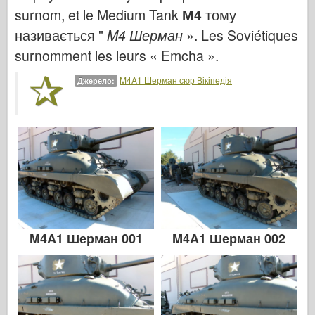
Італьєрі
surnom, et le Medium Tank
М4
тому
Легенда
називається "
M4 Шерман
». Les Soviétiques
Менг модель
surnomment les leurs « Emcha ».
Тамія
M4A1 Шерман сюр Вікіпедія
Джерело:
Трістар
Трубач
Звезда
Альбоми-фотографії
Прогулянка навколо
Книги
Dvd
M4A1 Шерман 001
M4A1 Шерман 002
Контакт
журнал ле
Набори