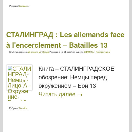
Рубрика:
Бэтейлс
.
СТАЛИНГРАД : Les allemands face
à l'encerclement – Batailles 13
Опубликовано на
20 апреля 2012 года
Изменено на
21 октября 2024
по
SdKfz.000
|
Комментарии
Книга – СТАЛИНГРАДСКОЕ
обозрение: Немцы перед
окружением – Бои 13
Читать далее
→
Рубрика:
Бэтейлс
.