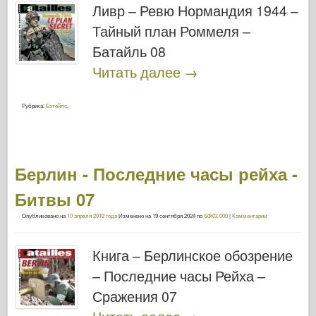
Ливр – Ревю Нормандия 1944 –
Тайный план Роммеля –
Батайль 08
Читать далее
→
Рубрика:
Бэтейлс
.
Берлин - Последние часы рейха -
Битвы 07
Опубликовано на
10 апреля 2012 года
Изменено на
19 сентября 2024
по
SdKfz.000
|
Комментарии
Книга – Берлинское обозрение
– Последние часы Рейха –
Сражения 07