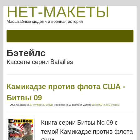
НЕТ-МАКЕТЫ
Масштабные модели и военная история
Бэтейлс
Кассеты серии Batailles
Камикадзе против флота США -
Битвы 09
Опубликовано на
27 октября 2012 года
Изменено на
23 сентября 2024
по
SdKfz.000
|
Комментарии
Книга серии Битвы No 09 с
темой Камикадзе против флота