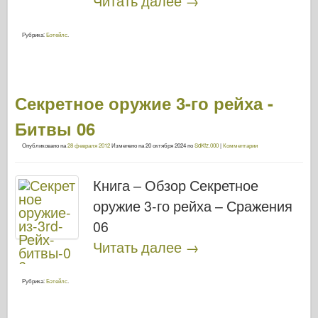
Читать далее
→
Рубрика:
Бэтейлс
.
Секретное оружие 3-го рейха -
Битвы 06
Опубликовано на
28 февраля 2012
Изменено на
20 октября 2024
по
SdKfz.000
|
Комментарии
Книга – Обзор Секретное
оружие 3-го рейха – Сражения
06
Читать далее
→
Рубрика:
Бэтейлс
.