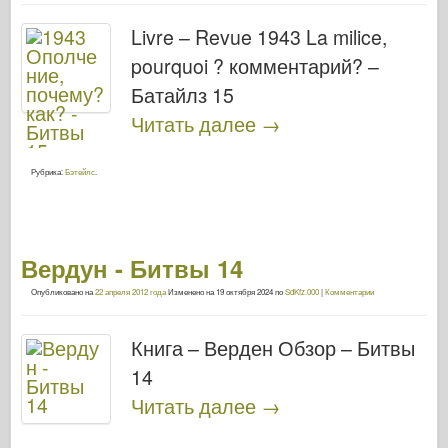
Livre – Revue 1943 La milice,
pourquoi ? комментарий? –
Батайлз 15
Читать далее
→
Рубрика:
Бэтейлс
.
Вердун - Битвы 14
Опубликовано на
22 апреля 2012 года
Изменено на
19 октября 2024
по
SdKfz.000
|
Комментарии
Книга – Верден Обзор – Битвы
14
Читать далее
→