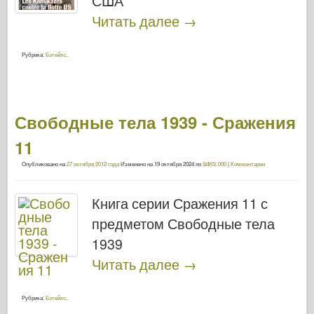
США
Читать далее
→
Рубрика:
Бэтейлс
.
Свободные тела 1939 - Сражения
11
Опубликовано на
27 октября 2012 года
Изменено на
19 октября 2024
по
SdKfz.000
|
Комментарии
Книга серии Сражения 11 с
предметом Свободные тела
1939
Читать далее
→
Рубрика:
Бэтейлс
.