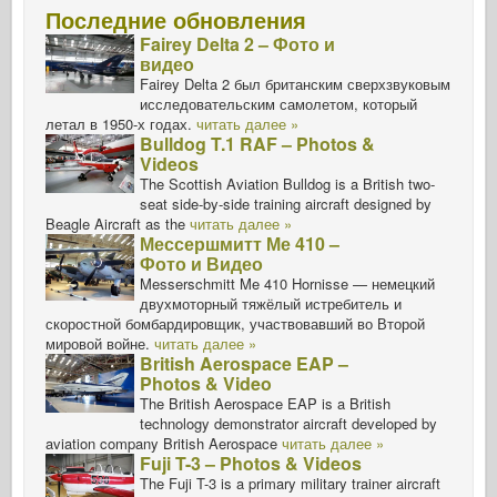
Последние обновления
Fairey Delta 2 – Фото и
видео
Fairey Delta 2 был британским сверхзвуковым
исследовательским самолетом, который
летал в 1950-х годах.
читать далее »
Bulldog T.1 RAF – Photos &
Videos
The Scottish Aviation Bulldog is a British two-
seat side-by-side training aircraft designed by
Beagle Aircraft as the
читать далее »
Мессершмитт Ме 410 –
Фото и Видео
Messerschmitt Me 410 Hornisse — немецкий
двухмоторный тяжёлый истребитель и
скоростной бомбардировщик, участвовавший во Второй
мировой войне.
читать далее »
British Aerospace EAP –
Photos & Video
The British Aerospace EAP is a British
technology demonstrator aircraft developed by
aviation company British Aerospace
читать далее »
Fuji T-3 – Photos & Videos
The Fuji T-3 is a primary military trainer aircraft