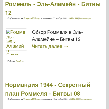
Роммель - Эль-Аламейн - Битвы
12
Опубликовано на
19 апреля 2012 года
Изменено на
22 октября 2024
по
SdKfz.000
|
Комментарии
Обзор Роммеля в Эль-
Аламейне – Битвы 12
Читать далее
→
Рубрика:
Бэтейлс
.
Нормандия 1944 - Секретный
план Роммеля - Битвы 08
Опубликовано на
11 апреля 2012 года
Изменено на
19 сентября 2024
по
SdKfz.000
|
Комментарии