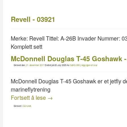
Revell - 03921
Merke: Revell Tittel: A-26B Invader Nummer: 03
Komplett sett
McDonnell Douglas T-45 Goshawk - 
Skrevet den,
21. desember 2017
Endret på
22 July 2025
Av
SdKfz.000
|
legg igjen et svar
McDonnell Douglas T-45 Goshawk er et jetfly d
marineflytrening
Fortsett å lese
→
Skrevet i
Gå rundt
.