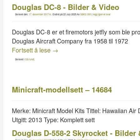
Douglas DC-8 - Bilder & Video
Skrevet den,
17. desember 2017 kl.
Endret på
22 July 2025
Av
SdKfz.000
|
legg igjen et svar
Douglas DC-8 er et firemotors jetfly som ble p
Douglas Aircraft Company fra 1958 til 1972
Fortsett å lese
→
Skrevet i
Gå rundt
.
Minicraft-modellsett – 14684
Merke: Minicraft Model Kits Tittel: Hawaiian A
Utgitt: 2013 Type: Komplett sett
Douglas D-558-2 Skyrocket - Bilder