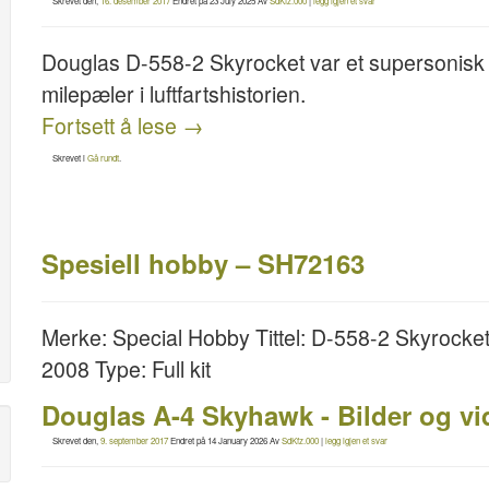
Skrevet den,
16. desember 2017
Endret på
23 July 2025
Av
SdKfz.000
|
legg igjen et svar
Douglas D-558-2 Skyrocket var et supersonisk 
milepæler i luftfartshistorien.
Fortsett å lese
→
Skrevet i
Gå rundt
.
Spesiell hobby – SH72163
Merke: Special Hobby Tittel: D-558-2 Skyrocke
2008 Type: Full kit
Douglas A-4 Skyhawk - Bilder og vi
Skrevet den,
9. september 2017
Endret på
14 January 2026
Av
SdKfz.000
|
legg igjen et svar