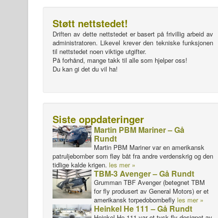
Støtt nettstedet!
Driften av dette nettstedet er basert på frivillig arbeid av
administratoren. Likevel krever den tekniske funksjonen
til nettstedet noen viktige utgifter.
På forhånd, mange takk til alle som hjelper oss!
Du kan gi det du vil ha!
Siste oppdateringer
Martin PBM Mariner – Gå
Rundt
Martin PBM Mariner var en amerikansk
patruljebomber som fløy båt fra andre verdenskrig og den
tidlige kalde krigen.
les mer »
TBM-3 Avenger – Gå Rundt
Grumman TBF Avenger (betegnet TBM
for fly produsert av General Motors) er et
amerikansk torpedobombefly
les mer »
Heinkel He 111 – Gå Rundt
Heinkel He 111 var et tysk fly designet av