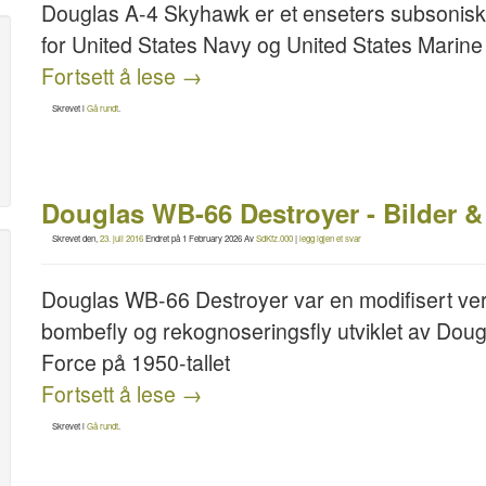
Douglas A-4 Skyhawk er et enseters subsonisk 
for United States Navy og United States Marine C
Fortsett å lese
→
Skrevet i
Gå rundt
.
Douglas WB-66 Destroyer - Bilder &
Skrevet den,
23. juli 2016
Endret på
1 February 2026
Av
SdKfz.000
|
legg igjen et svar
Douglas WB-66 Destroyer var en modifisert versj
bombefly og rekognoseringsfly utviklet av Doug
Force på 1950-tallet
Fortsett å lese
→
Skrevet i
Gå rundt
.