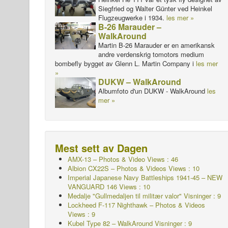
Siegfried og Walter Günter ved Heinkel
Flugzeugwerke i 1934.
les mer »
B-26 Marauder –
WalkAround
Martin B-26 Marauder er en amerikansk
andre verdenskrig tomotors medium
bombefly bygget av Glenn L. Martin Company i
les mer
»
DUKW – WalkAround
Albumfoto d'un DUKW - WalkAround
les
mer »
Mest sett av Dagen
AMX-13 – Photos & Video Views : 46
Albion CX22S – Photos & Videos Views : 10
Imperial Japanese Navy Battleships 1941-45 – NEW
VANGUARD 146 Views : 10
Medalje "Gullmedaljen til militær valor"
Visninger : 9
Lockheed F-117 Nighthawk – Photos & Videos
Views : 9
Kubel Type 82 – WalkAround Visninger : 9