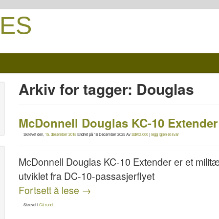
ES
Arkiv for tagger:
Douglas
McDonnell Douglas KC-10 Extender 
Skrevet den,
15. desember 2018
Endret på
16 December 2025
Av
SdKfz.000
|
legg igjen et svar
McDonnell Douglas KC-10 Extender er et militært
utviklet fra DC-10-passasjerflyet
Fortsett å lese
→
Skrevet i
Gå rundt
.