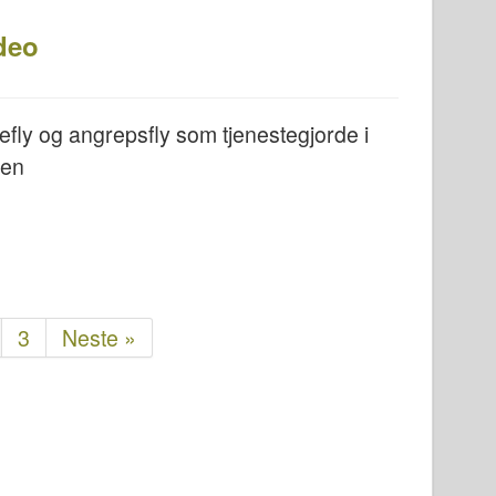
deo
efly og angrepsfly som tjenestegjorde i
gen
3
Neste »