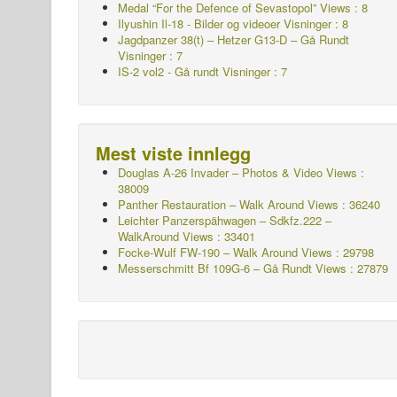
Medal “For the Defence of Sevastopol” Views : 8
Ilyushin Il-18 - Bilder og videoer Visninger : 8
Jagdpanzer 38(t) – Hetzer G13-D – Gå Rundt
Visninger : 7
IS-2 vol2 - Gå rundt
Visninger : 7
Mest viste innlegg
Douglas A-26 Invader – Photos & Video Views :
38009
Panther Restauration – Walk Around Views : 36240
Leichter Panzerspähwagen – Sdkfz.222 –
WalkAround
Views : 33401
Focke-Wulf FW-190 – Walk Around Views : 29798
Messerschmitt Bf 109G-6 – Gå Rundt
Views : 27879