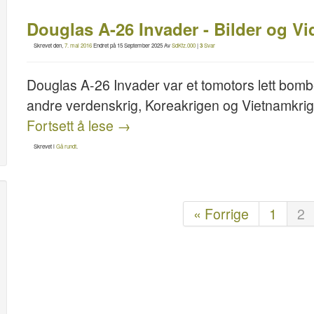
Douglas A-26 Invader - Bilder og Vi
Skrevet den,
7. mai 2016
Endret på
15 September 2025
Av
SdKfz.000
|
3
Svar
Douglas A-26 Invader var et tomotors lett bomb
andre verdenskrig, Koreakrigen og Vietnamkri
Fortsett å lese
→
Skrevet i
Gå rundt
.
« Forrige
1
2