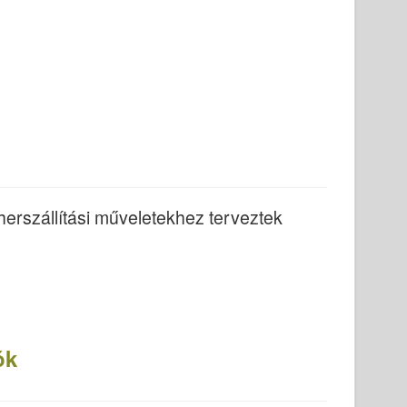
erszállítási műveletekhez terveztek
ók