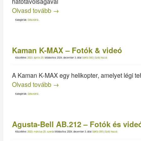
hatótávolságával
Olvasd tovább
→
Kategóriák:
Séta körül
.
Kaman K-MAX – Fotók & videó
Közzétéve:
2023. április 20.
Módosítva:
2024. december 3.
által
SdKfz.000
|
Szólj hozzá
A Kaman K-MAX egy helikopter, amelyet légi teh
Olvasd tovább
→
Kategóriák:
Séta körül
.
Agusta-Bell AB.212 – Fotók és vide
Közzétéve:
2023. március 25. szerda
Módosítva:
2024. december 3.
által
SdKfz.000
|
Szólj hozzá