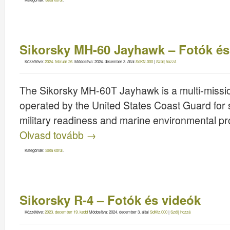
Sikorsky MH-60 Jayhawk – Fotók és
Közzétéve:
2024. február 26.
Módosítva:
2024. december 3.
által
SdKfz.000
|
Szólj hozzá
The Sikorsky MH-60T Jayhawk is a multi-missio
operated by the United States Coast Guard for
military readiness and marine environmental pr
Olvasd tovább
→
Kategóriák:
Séta körül
.
Sikorsky R-4 – Fotók és videók
Közzétéve:
2023. december 19. kedd
Módosítva:
2024. december 3.
által
SdKfz.000
|
Szólj hozzá