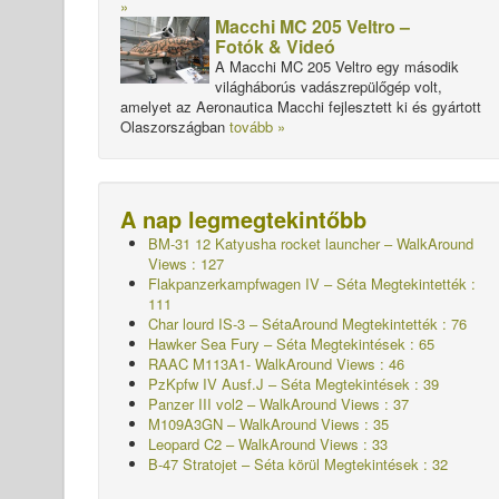
»
Macchi MC 205 Veltro –
Fotók & Videó
A Macchi MC 205 Veltro egy második
világháborús vadászrepülőgép volt,
amelyet az Aeronautica Macchi fejlesztett ki és gyártott
Olaszországban
tovább »
A nap legmegtekintőbb
BM-31 12 Katyusha rocket launcher – WalkAround
Views : 127
Flakpanzerkampfwagen IV – Séta
Megtekintették :
111
Char lourd IS-3 – SétaAround
Megtekintették : 76
Hawker Sea Fury – Séta
Megtekintések : 65
RAAC M113A1- WalkAround Views : 46
PzKpfw IV Ausf.J – Séta
Megtekintések : 39
Panzer III vol2 – WalkAround Views : 37
M109A3GN – WalkAround Views : 35
Leopard C2 – WalkAround Views : 33
B-47 Stratojet – Séta körül Megtekintések : 32