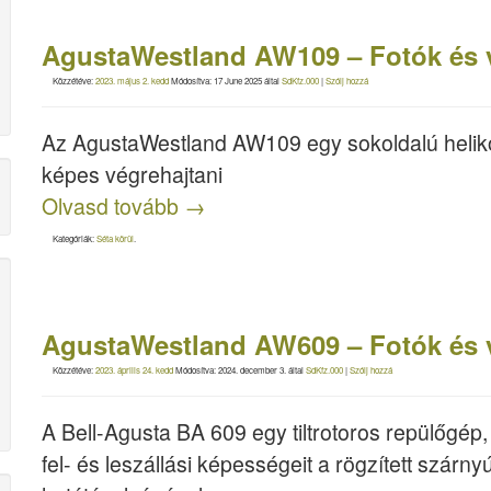
AgustaWestland AW109 – Fotók és 
Közzétéve:
2023. május 2. kedd
Módosítva:
17 June 2025
által
SdKfz.000
|
Szólj hozzá
Az AgustaWestland AW109 egy sokoldalú heliko
képes végrehajtani
Olvasd tovább
→
Kategóriák:
Séta körül
.
AgustaWestland AW609 – Fotók és 
Közzétéve:
2023. április 24. kedd
Módosítva:
2024. december 3.
által
SdKfz.000
|
Szólj hozzá
A Bell-Agusta BA 609 egy tiltrotoros repülőgép,
fel- és leszállási képességeit a rögzített szár