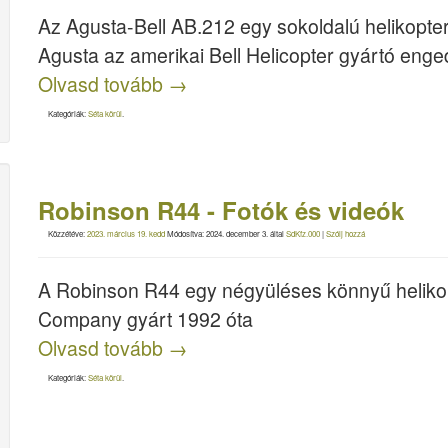
Az Agusta-Bell AB.212 egy sokoldalú helikopter
Agusta az amerikai Bell Helicopter gyártó enge
Olvasd tovább
→
Kategóriák:
Séta körül
.
Robinson R44 - Fotók és videók
Közzétéve:
2023. március 19. kedd
Módosítva:
2024. december 3.
által
SdKfz.000
|
Szólj hozzá
A Robinson R44 egy négyüléses könnyű helikop
Company gyárt 1992 óta
Olvasd tovább
→
Kategóriák:
Séta körül
.