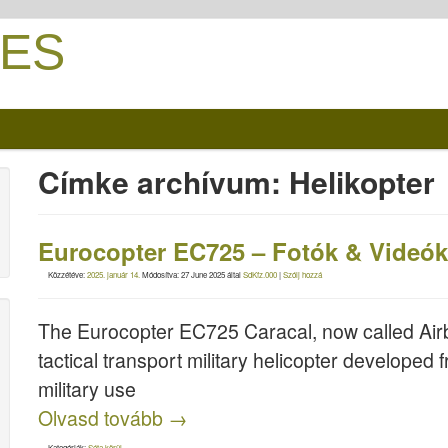
ES
Címke archívum:
Helikopter
Eurocopter EC725 – Fotók & Videók
Közzétéve:
2025. január 14.
Módosítva:
27 June 2025
által
SdKfz.000
|
Szólj hozzá
The Eurocopter EC725 Caracal, now called Air
tactical transport military helicopter develope
military use
Olvasd tovább
→
Kategóriák:
Séta körül
.