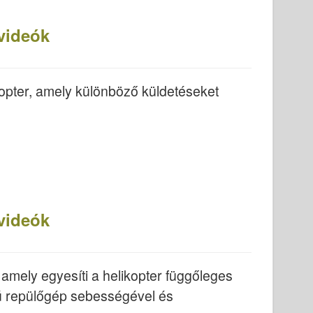
videók
pter, amely különböző küldetéseket
videók
 amely egyesíti a helikopter függőleges
nyú repülőgép sebességével és