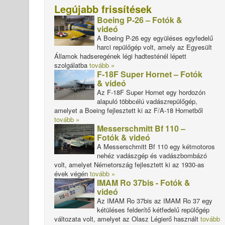
Legújabb frissítések
Boeing P-26 – Fotók &
videó
A Boeing P-26 egy együléses egyfedelű
harci repülőgép volt, amely az Egyesült
Államok hadseregének légi hadtesténél lépett
szolgálatba
tovább »
F-18F Super Hornet – Fotók
& videó
Az F-18F Super Hornet egy hordozón
alapuló többcélú vadászrepülőgép,
amelyet a Boeing fejlesztett ki az F/A-18 Hornetből
tovább »
Messerschmitt Bf 110 –
Fotók & videó
A Messerschmitt Bf 110 egy kétmotoros
nehéz vadászgép és vadászbombázó
volt, amelyet Németország fejlesztett ki az 1930-as
évek végén
tovább »
IMAM Ro 37bis - Fotók &
videó
Az IMAM Ro 37bis az IMAM Ro 37 egy
kétüléses felderítő kétfedelű repülőgép
változata volt, amelyet az Olasz Légierő használt
tovább