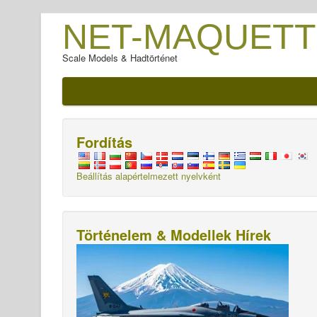
NET-MAQUETT
Scale Models & Hadtörténet
Fordítás
Beállítás alapértelmezett nyelvként
Történelem & Modellek Hírek