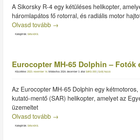
A Sikorsky R-4 egy kétüléses helikopter, amelye
háromlapátos fő rotorral, és radiális motor hajtot
Olvasd tovább
→
Kategóriák:
Séta körül
.
Eurocopter MH-65 Dolphin – Fotók 
Közzétéve:
2023. november 14.
Módosítva:
2024. december 3.
által
SdKfz.000
|
Szólj hozzá
Az Eurocopter MH-65 Dolphin egy kétmotoros,
kutató-mentő (SAR) helikopter, amelyet az Egy
üzemeltet
Olvasd tovább
→
Kategóriák:
Séta körül
.