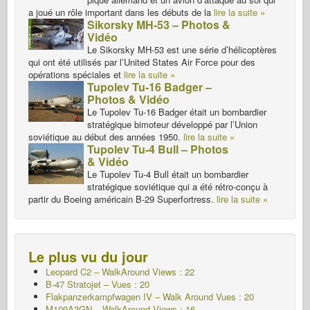
a joué un rôle important dans les débuts de la
lire la suite »
Sikorsky MH-53 – Photos &
Vidéo
Le Sikorsky MH-53 est une série d’hélicoptères
qui ont été utilisés par l’United States Air Force pour des
opérations spéciales et
lire la suite »
Tupolev Tu-16 Badger –
Photos & Vidéo
Le Tupolev Tu-16 Badger était un bombardier
stratégique bimoteur développé par l’Union
soviétique au début des années 1950.
lire la suite »
Tupolev Tu-4 Bull – Photos
& Vidéo
Le Tupolev Tu-4 Bull était un bombardier
stratégique soviétique qui a été rétro-conçu à
partir du Boeing américain B-29 Superfortress.
lire la suite »
Le plus vu du jour
Leopard C2 – WalkAround Views : 22
B-47 Stratojet – Vues : 20
Flakpanzerkampfwagen IV – Walk Around
Vues : 20
M109A3GN – WalkAround Views : 16