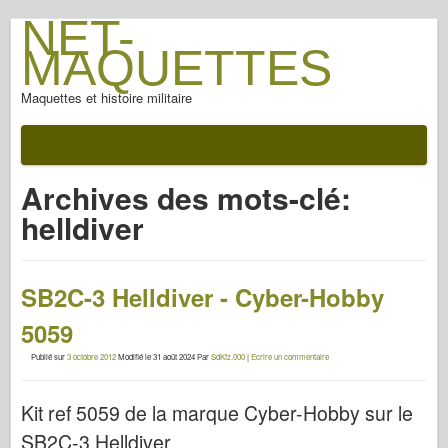
NET-
MAQUETTES
Maquettes et histoire militaire
Archives des mots-clé:
helldiver
SB2C-3 Helldiver - Cyber-Hobby
5059
Publié sur
3 octobre 2012
Modifié le
31 août 2024
Par
SdKfz.000
|
Ecrire un commentaire
Kit ref 5059 de la marque Cyber-Hobby sur le
SB2C-3 Helldiver