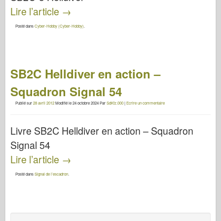
Lire l’article
→
Posté dans
Cyber-Hobby (Cyber-Hobby)
.
SB2C Helldiver en action –
Squadron Signal 54
Publié sur
28 avril 2012
Modifié le
24 octobre 2024
Par
SdKfz.000
|
Ecrire un commentaire
Livre SB2C Helldiver en action – Squadron
Signal 54
Lire l’article
→
Posté dans
Signal de l’escadron
.