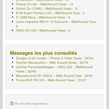
Panzer III vol2 – WalkAround Views : 14
Sukhoi Su-17UM3 – WalkAround Views : 10
B-29 Super Fortress vol2 – WalkAround Vues : 9
S-125M Neva – WalkAround Views : 8
Lance-roquettes BM-31 12 Katyusha – WalkAround Vues :
8
RAAC M113A1- WalkAround Views : 6
Messages les plus consultés
Douglas A-26 Invader – Photos & Video Views : 36794
Panther Restauration – Walk Around Views : 34779
Leichter Panzerspähwagen – Sdkfz.222 – WalkAround
Views : 32004
Messerschmitt Bf 109G-6 – Walk Around
Vues : 26161
Focke-Wulf FW-190 – Walk Around Views : 25157
Par Net-Développements