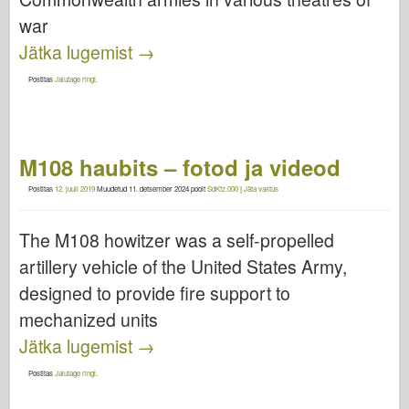
war
Jätka lugemist
→
Postitas
Jalutage ringi
.
M108 haubits – fotod ja videod
Postitas
12. juuli 2019
Muudetud
11. detsember 2024
poolt
SdKfz.000
|
Jäta vastus
The M108 howitzer was a self-propelled
artillery vehicle of the United States Army,
designed to provide fire support to
mechanized units
Jätka lugemist
→
Postitas
Jalutage ringi
.