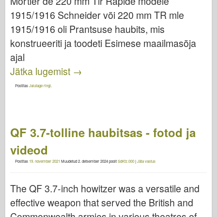
Mortier de 220 mm Tir Rapide modèle
1915/1916 Schneider või 220 mm TR mle
1915/1916 oli Prantsuse haubits, mis
konstrueeriti ja toodeti Esimese maailmasõja
ajal
Jätka lugemist
→
Postitas
Jalutage ringi
.
QF 3.7-tolline haubitsas - fotod ja
videod
Postitas
19. november 2021
Muudetud
2. detsember 2024
poolt
SdKfz.000
|
Jäta vastus
The QF 3.7-inch howitzer was a versatile and
effective weapon that served the British and
Commonwealth armies in various theatres of