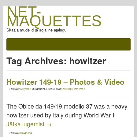
NET-
MAQUETTES
Skaala mudelid ja sõjaline ajalugu
Tag Archives:
howitzer
Howitzer 149-19 – Photos & Video
Postitas
21 July 2025
Muudetud
21 July 2025
poolt
SdKfz.000
|
Jäta vastus
The Obice da 149/19 modello 37 was a heavy
howitzer used by Italy during World War II
Jätka lugemist
→
Postitas
Jalutage ringi
.