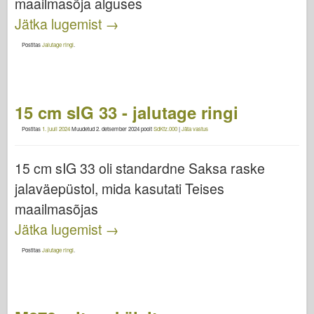
maailmasõja alguses
Jätka lugemist
→
Postitas
Jalutage ringi
.
15 cm sIG 33 - jalutage ringi
Postitas
1. juuli 2024
Muudetud
2. detsember 2024
poolt
SdKfz.000
|
Jäta vastus
15 cm sIG 33 oli standardne Saksa raske
jalaväepüstol, mida kasutati Teises
maailmasõjas
Jätka lugemist
→
Postitas
Jalutage ringi
.