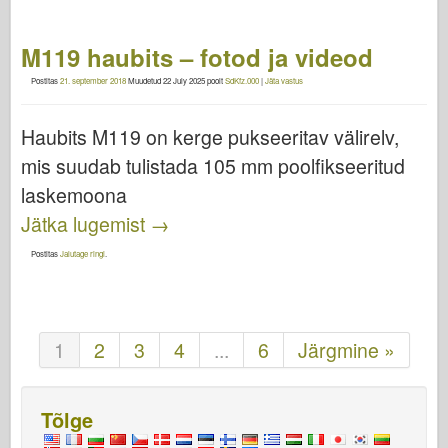
M119 haubits – fotod ja videod
Postitas
21. september 2018
Muudetud
22 July 2025
poolt
SdKfz.000
|
Jäta vastus
Haubits M119 on kerge pukseeritav välirelv,
mis suudab tulistada 105 mm poolfikseeritud
laskemoona
Jätka lugemist
→
Postitas
Jalutage ringi
.
1
2
3
4
...
6
Järgmine »
Tõlge