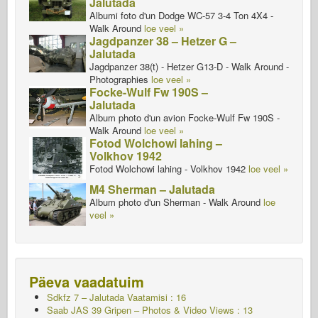
Jalutada
Albumi foto d'un Dodge WC-57 3-4 Ton 4X4 -
Walk Around
loe veel »
Jagdpanzer 38 – Hetzer G –
Jalutada
Jagdpanzer 38(t) - Hetzer G13-D - Walk Around -
Photographies
loe veel »
Focke-Wulf Fw 190S –
Jalutada
Album photo d'un avion Focke-Wulf Fw 190S -
Walk Around
loe veel »
Fotod Wolchowi lahing –
Volkhov 1942
Fotod Wolchowi lahing - Volkhov 1942
loe veel »
M4 Sherman – Jalutada
Album photo d'un Sherman - Walk Around
loe
veel »
Päeva vaadatuim
Sdkfz 7 – Jalutada
Vaatamisi : 16
Saab JAS 39 Gripen – Photos & Video Views : 13