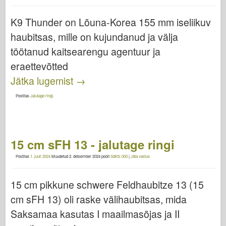
K9 Thunder on Lõuna-Korea 155 mm iseliikuv
haubitsas, mille on kujundanud ja välja
töötanud kaitsearengu agentuur ja
eraettevõtted
Jätka lugemist
→
Postitas
Jalutage ringi
.
15 cm sFH 13 - jalutage ringi
Postitas
1. juuli 2024
Muudetud
2. detsember 2024
poolt
SdKfz.000
|
Jäta vastus
15 cm pikkune schwere Feldhaubitze 13 (15
cm sFH 13) oli raske välihaubitsas, mida
Saksamaa kasutas I maailmasõjas ja II