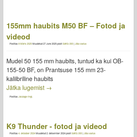
155mm haubits M50 BF – Fotod ja
videod
Postitas
8 Märts 2025
Muudetud
27 June 2025
poolt
SdKfz.000
|
Jäta vastus
Mudel 50 155 mm haubits, tuntud ka kui OB-
155-50 BF, on Prantsuse 155 mm 23-
kaliibriline haubits
Jätka lugemist
→
Postitas
Jalutage ringi
.
K9 Thunder - fotod ja videod
Postitas
4. oktoober 2024
Muudetud
2. detsember 2024
poolt
SdKfz.000
|
Jäta vastus