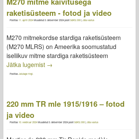
M270 mitme käivitusega
raketisüsteem - fotod ja video
Postitas
11. aprill 2024
Muudetud
3. detsember 2024
poolt
SdKfz.000
|
Jäta vastus
M270 mitmekordse stardiga raketisüsteem
(M270 MLRS) on Ameerika soomustatud
iseliikuv mitme stardiga raketisüsteem
Jätka lugemist
→
Postitas
Jalutage ringi
.
220 mm TR mle 1915/1916 – fotod
ja video
Postitas
10. veebruar 2024
Muudetud
3. detsember 2024
poolt
SdKfz.000
|
Jäta vastus