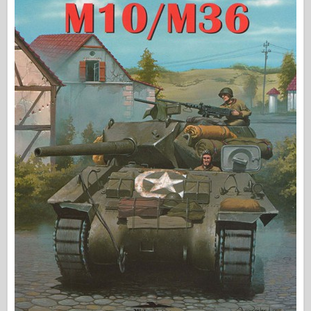
Εκδόσεις Όσπρεϊ
Σήμα μοίρας
Ισχύς δεξαμενής
Φορτηγά & δεξαμενές
Γουάφεν-Άρσεναλ
Wydγουνίτβο Μιλιέντα
Μακέτες
Ακαδημία
Μοντέλα Άσσου
Λέσχη AFV
Αερόφωτο
Αεροπορία
Μοντέλο AZ
Μαύρο σκυλί