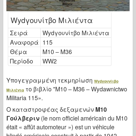
Μπρόνκο
Κυβερνο-Χόμπι
Wydγουνίτβο Μιλιέντα
Νεπρόμοντελ
Σειρά
Wydγουνίτβο Μιλιέντα
Δράκος
Αναφορά
115
Eduard
Θέμα
Μ10 – Μ36
Μοντέλο Ε.Τ.
Περίοδο
WW2
Ωραία καλούπια
Δυνάμεις της Ανδρείας
Υπογεγραμμένη τεκμηρίωση
Φριούλ Μόντελ
Wydγουνίτβο
το βιβλίο "M10 – M36 – Wydawnictwo
Μιλιέντα
Χασεγκάουα
Militaria 115».
Heller
Ο καταστροφέας δεξαμενών
M10
ΧομπΜπος
Γούλβεριν
(le nom officiel américain du M10
Μοντέλα IBG
était « affût automoteur ») est un véhicule
Icm
blindé américain construit à partir de 1942