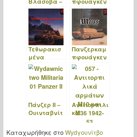
Βλάσοβα –
πφουάγκεν
Γουινταβνίτ
VI – ΤΙΓΡΑ –
βο
Sdkfz.181 –
Μιλιτάρια
Wydawnictw
170
o Μιλιέντα
074
Τεθωρακισ
Πανζερκαμ
μένα
πφουάγκεν
Οχήματα
VIII Μάους –
8×8 –
Γουινταβνίτ
Wydawnictw
βο
o Militaria 041
Μιλιτάρια
027
Πάνζερ ΙΙ –
Αντιτορπιλι
Ουινταβνίτ
κά
βο
Αρμάτων
Μιλιτάρια
M10 και M36
Καταχωρήθηκε στο
Wydγουνίτβο
001
1942–53 –