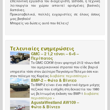
εθελοντική εργασία του διαχειριστή. Ωστόσο, η τεχνική
λειτουργία του χώρου απαιτεί ορισμένες βασικές
δαπάνες.
Προκαταβολικά, πολλές ευχαριστίες σε όλους όσους
μας βοηθούν!
Μπορείς να δώσεις αυτό που θέλεις!
Τελευταίες ενημερώσεις
GMC – 2 1,2 τόνοι – 6×6 –
Περίπατος
Το GMC CCKW ήταν φορτηγό 21/2 τόνων 6x6
του αμερικανικού στρατού που είδε βαριά
υπηρεσία τόσο στον Δεύτερο Παγκόσμιο Πόλεμο όσο και
στον πόλεμο της Κορέας
διαβάστε περισσότερα »
BMP-2 – Φώτο & Βίντεο
Το BMP-2 είναι ένα σοβιετικό όχημα μάχης
πεζικού που εισήχθη στη δεκαετία του 1980
ως βελτιωμένη έκδοση του BMP-1
διαβάστε
περισσότερα »
AgustaWestland AW109 –
Φώτο & Βίντεο