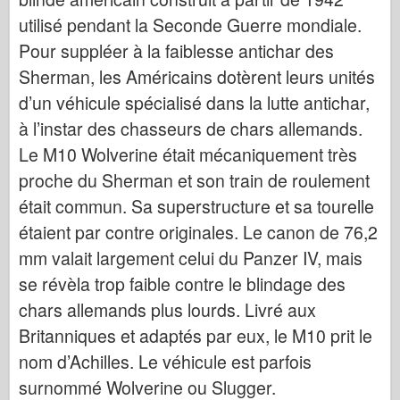
Ιταλέρι
utilisé pendant la Seconde Guerre mondiale.
Θρύλος
Pour suppléer à la faiblesse antichar des
Μοντέλο Meng
Sherman, les Américains dotèrent leurs unités
Tamiya
d’un véhicule spécialisé dans la lutte antichar,
Tristar
à l’instar des chasseurs de chars allemands.
Le M10 Wolverine était mécaniquement très
Τρομπετίστας
proche du Sherman et son train de roulement
Zvezda
était commun. Sa superstructure et sa tourelle
Άλμπουμ- Φωτογραφίες
étaient par contre originales. Le canon de 76,2
Περπατήστε γύρω
mm valait largement celui du Panzer IV, mais
Βιβλία
se révèla trop faible contre le blindage des
Dvd
chars allemands plus lourds. Livré aux
Επαφή
Britanniques et adaptés par eux, le M10 prit le
le Εφημερίδα
nom d’Achilles. Le véhicule est parfois
surnommé Wolverine ou Slugger.
Τα Κιτ