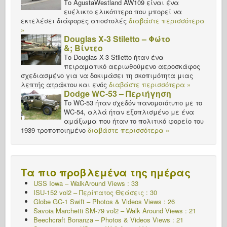
Το AgustaWestland AW109 είναι ένα
ευέλικτο ελικόπτερο που μπορεί να
εκτελέσει διάφορες αποστολές
διαβάστε περισσότερα
»
Douglas X-3 Stiletto – Φώτο
&; Βίντεο
Το Douglas X-3 Stiletto ήταν ένα
πειραματικό αεριωθούμενο αεροσκάφος
σχεδιασμένο για να δοκιμάσει τη σκοπιμότητα μιας
λεπτής ατράκτου και ενός
διαβάστε περισσότερα »
Dodge WC-53 – Περιήγηση
Το WC-53 ήταν σχεδόν πανομοιότυπο με το
WC-54, αλλά ήταν εξοπλισμένο με ένα
αμάξωμα που ήταν το πολιτικό φορείο του
1939 τροποποιημένο
διαβάστε περισσότερα »
Τα πιο προβλεμένα της ημέρας
USS Iowa – WalkAround Views : 33
ISU-152 vol2 – Περίπατος
Θεάσεις : 30
Globe GC-1 Swift – Photos & Videos Views : 26
Savoia Marchetti SM-79 vol2 – Walk Around Views : 21
Beechcraft Bonanza – Photos & Videos Views : 21